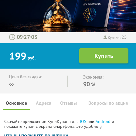
25
:
:
Купили:
199
руб.
Цена без скидки:
Экономия:
∞
90
%
Основное
Адреса
Отзывы
Вопросы по акции
Скачайте приложение КупиКупона для
IOS
или
Android
и
покажите купон с экрана смартфона. Это удобно :)