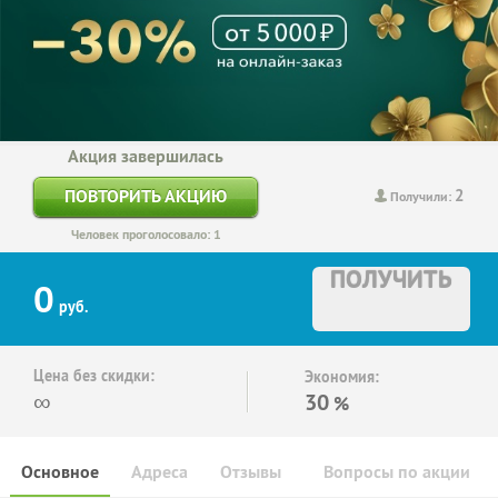
Акция завершилась
2
ПОВТОРИТЬ АКЦИЮ
Получили:
Человек проголосовало: 1
ПОЛУЧИТЬ
0
руб.
Цена без скидки:
Экономия:
∞
30
%
Основное
Адреса
Отзывы
Вопросы по акции