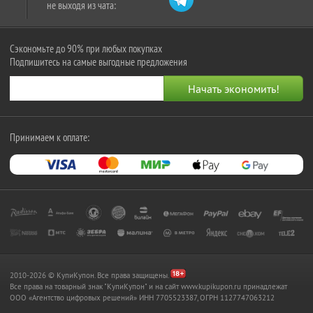
не выходя из чата:
Сэкономьте до 90% при любых покупках
Подпишитесь на самые выгодные предложения
Принимаем к оплате:
2010-2026 © КупиКупон. Все права защищены.
Все права на товарный знак "КупиКупон" и на сайт www.kupikupon.ru принадлежат
OOO «Агентство цифровых решений» ИНН 7705523387, ОГРН 1127747063212