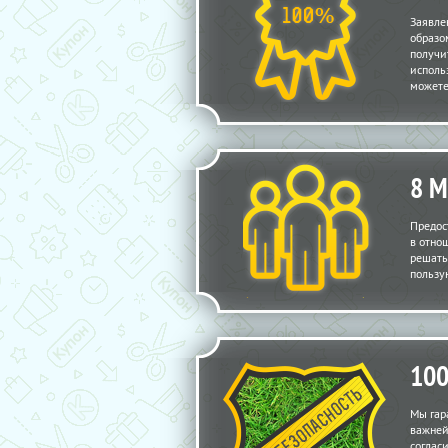
Заявле
образо
получи
исполь
можете
8 
Предос
в отно
решать
пользу
10
Мы гар
важней
соглас