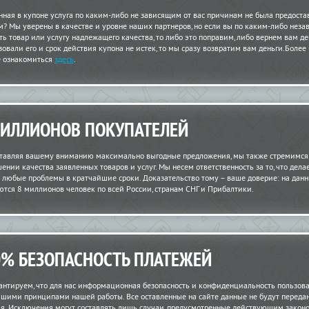
нная в купоне услуга по каким-либо не зависящим от вас причинам не была предост
м? Мы уверены в качестве и уровне наших партнеров, но если вы по каким-либо неза
ть товар или услугу надлежащего качества, то либо это поправим, либо вернем вам ден
зовали его и срок действия купона не истек, то мы сразу возвратим вам деньги.Более
 ознакомиться
здесь
.
МИЛЛИОНОВ ПОКУПАТЕЛЕЙ
тавляя вашему вниманию максимально выгодные предложения, мы также стремимся
шении качества заявленных товаров и услуг. Мы несем ответственность за то, что дела
 любые проблемы в кратчайшие сроки. Доказательство тому – ваше доверие: на да
ются 8 миллионов человек по всей России, странам СНГ и Прибалтики.
0% БЕЗОПАСНОСТЬ ПЛАТЕЖЕЙ
антируем, что для нас информационная безопасность и конфиденциальность пользов
шими принципами нашей работы. Все оставленные на сайте данные не будут переда
ия. Исключения могут составлять лишь случаи, предусмотренные действующим закон