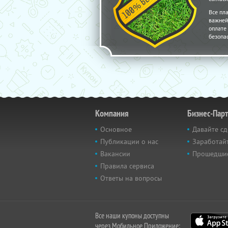
Все пл
важней
оплате 
безопа
Компания
Бизнес-Пар
Основное
Давайте сд
Публикации о нас
Заработайт
Вакансии
Прошедши
Правила сервиса
Ответы на вопросы
Все наши купоны доступны
через Мобильное Приложение: