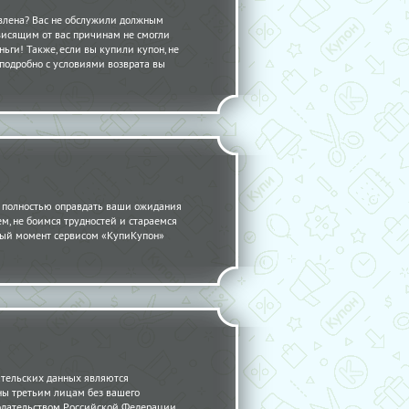
авлена? Вас не обслужили должным
висящим от вас причинам не смогли
ьги! Также, если вы купили купон, не
 подробно с условиями возврата вы
 полностью оправдать ваши ожидания
ем, не боимся трудностей и стараемся
нный момент сервисом «КупиКупон»
ательских данных являются
ны третьим лицам без вашего
одательством Российской Федерации.