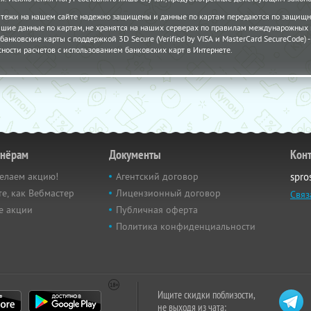
атежи на нашем сайте надежно защищены и данные по картам передаются по защищн
шие данные по картам, не хранятся на наших серверах по правилам междунарожных
банковские карты с поддержкой 3D Secure (Verified by VISA и MasterCard SecureCode)
сности расчетов с использованием банковских карт в Интернете.
тнёрам
Документы
Кон
елаем акцию!
Агентский договор
spro
е, как Вебмастер
Лицензионный договор
Связ
е акции
Публичная оферта
Политика конфиденциальности
Ищите скидки поблизости,
не выходя из чата: