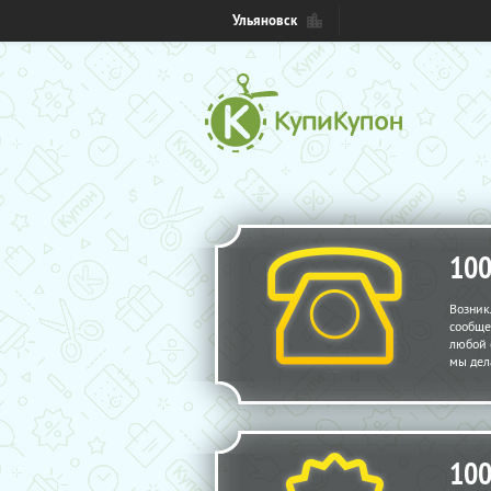
Ульяновск
10
Возник
сообще
любой 
мы дел
10