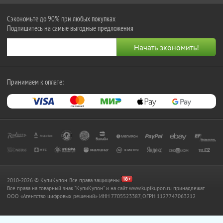
Сэкономьте до 90% при любых покупках
Подпишитесь на самые выгодные предложения
Принимаем к оплате:
2010-2026 © КупиКупон. Все права защищены.
Все права на товарный знак "КупиКупон" и на сайт www.kupikupon.ru принадлежат
OOO «Агентство цифровых решений» ИНН 7705523387, ОГРН 1127747063212