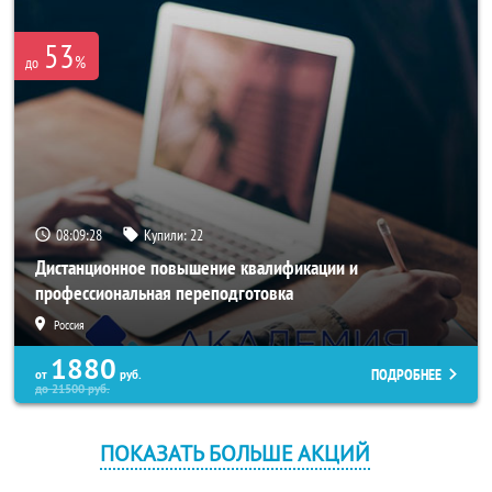
53
%
до
08:09:26
Купили:
22
Дистанционное повышение квалификации и
профессиональная переподготовка
Россия
1880
ПОДРОБНЕЕ
от
руб.
до
21500
руб.
ПОКАЗАТЬ БОЛЬШЕ АКЦИЙ