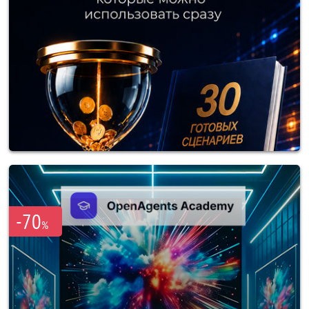
-70
%