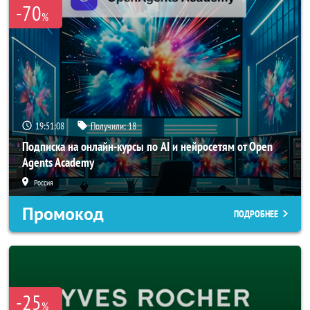
-70
%
19:51:06
Получили:
18
Подписка на онлайн-курсы по AI и нейросетям от Open
Agents Academy
Россия
Промокод
ПОДРОБНЕЕ
-25
%