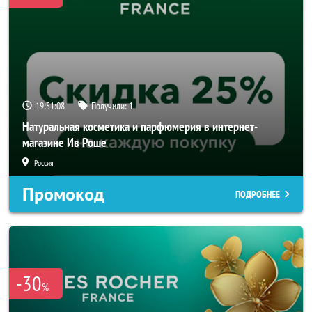
19:51:06
Получили:
1
Натуральная косметика и парфюмерия в интернет-
магазине Ив Роше
Россия
Промокод
ПОДРОБНЕЕ
-30
%