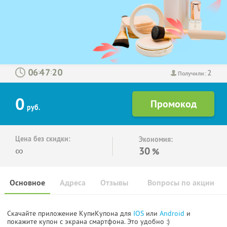
2
:
:
Получили:
0
руб.
Цена без скидки:
Экономия:
∞
30
%
Основное
Адреса
Отзывы
Вопросы по акции
Скачайте приложение КупиКупона для
IOS
или
Android
и
покажите купон с экрана смартфона. Это удобно :)