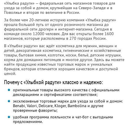
«Улыбка радуги» — федеральная сеть магазинов товаров для
ухода за собой и домом, крупнейшая на Северо-Западе и в
Поволжье и вторая по величине в России.
За более чем 20-летнюю историю компания «Улыбка радуги»
прошла большой путь от одного розничного магазина до
федеральной сети дрогери и интернет-магазина. Сегодня в
команде около 12000 человек. Для вас открыты более 1600
магазинов, которые расположены в 270 городах России.
В «Улыбке радуги» вас ждёт косметика для мужчин, женщин и
детей, декоративная косметика, гигиенические и хозяйственные
товары, бытовая химия, колготки, носки, бельё, детские игрушки,
корма для домашних питомцев и многое другое. Здесь вы можете
найти продукцию известных торговых марок и уникальных
брендов, которая отличается хорошим качеством и доступной
ценой.
Почему с «Улыбкой радуги» классно и надежно:
оригинальные товары высокого качества с официальными
декларациями и сертификатами соответствия;
эксклюзивные торговые марки для ухода за собой и домом:
Benabi, Valori, Delicare, Kloger, Bambolina и другие
проверенные фавориты;
удобная программа лояльности и чат-бот с выгодными
предложениями.