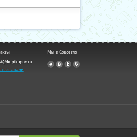
такты
Мы в Соцсетях
si@kupikupon.ru
аться с нами