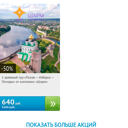
-50
%
1-дневный тур «Псков — Изборск —
15:12:38
Купили:
12
Печоры» от компании «Шарм»
Достоевская
640
руб.
5100
руб.
ПОКАЗАТЬ БОЛЬШЕ АКЦИЙ