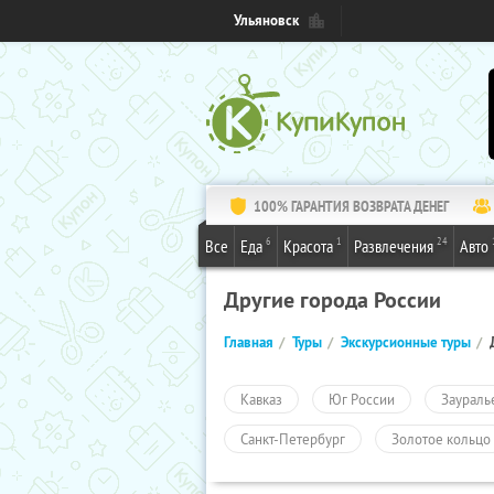
Ульяновск
100% ГАРАНТИЯ ВОЗВРАТА ДЕНЕГ
6
1
24
Все
Еда
Красота
Развлечения
Авто
Другие города России
Главная
Туры
Экскурсионные туры
Кавказ
Юг России
Заураль
Санкт-Петербург
Золотое кольцо