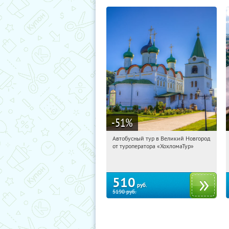
-51
%
Автобусный тур в Великий Новгород
15:12:38
Купили:
2
от туроператора «ХохломаТур»
Сенная площадь
510
руб.
5190
руб.