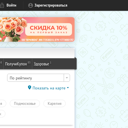
Войти
Зарегистрироваться
48
83
1
ПолучиКупон
Здоровье
По рейтингу
Показать на карте
ия
Подмосковье
Карелия
к