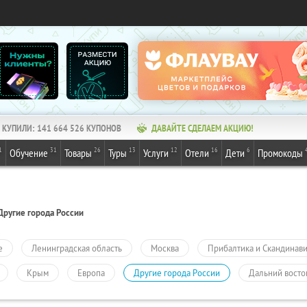
КУПИЛИ:
141 664 526
КУПОНОВ
ДАВАЙТЕ СДЕЛАЕМ АКЦИЮ!
1
31
26
13
12
16
6
Обучение
Товары
Туры
Услуги
Отели
Дети
Промокоды
Другие города России
е
Ленинградская область
Москва
Прибалтика и Скандинав
Крым
Европа
Другие города России
Дальний восто