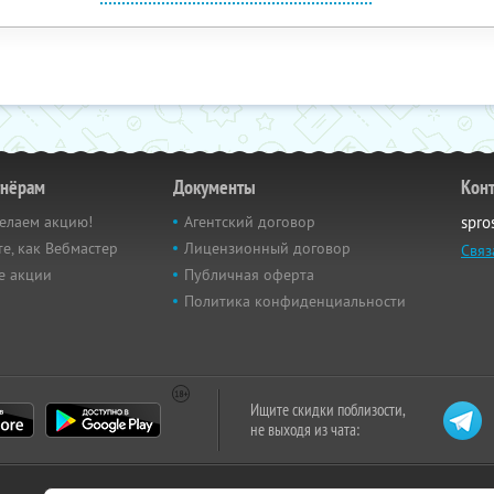
тнёрам
Документы
Кон
елаем акцию!
Агентский договор
spro
е, как Вебмастер
Лицензионный договор
Связ
е акции
Публичная оферта
Политика конфиденциальности
Ищите скидки поблизости,
не выходя из чата: