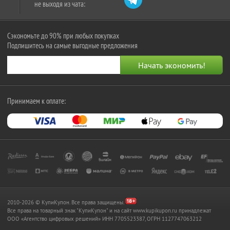
не выходя из чата:
Сэкономьте до 90% при любых покупках
Подпишитесь на самые выгодные предложения
Принимаем к оплате:
2010-2026 © КупиКупон. Все права защищены.
Все права на товарный знак "КупиКупон" и на сайт www.kupikupon.ru принадлежат
OOO «Агентство цифровых решений» ИНН 7705523387, ОГРН 1127747063212