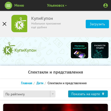
Меню
Ульяновск
КупиКупон
Мобильное приложение
Загрузить
ещё удобнее
Спектакли и представления
Главная
Дети
Спектакли и представления
Показать на карте
По рейтингу