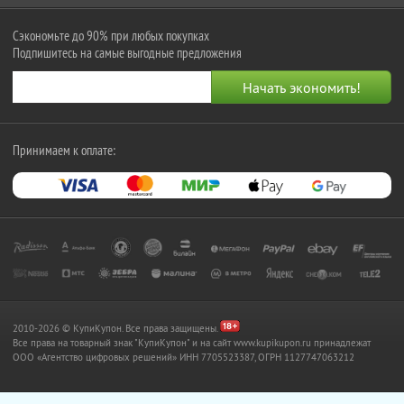
Сэкономьте до 90% при любых покупках
Подпишитесь на самые выгодные предложения
Принимаем к оплате:
2010-2026 © КупиКупон. Все права защищены.
Все права на товарный знак "КупиКупон" и на сайт www.kupikupon.ru принадлежат
OOO «Агентство цифровых решений» ИНН 7705523387, ОГРН 1127747063212