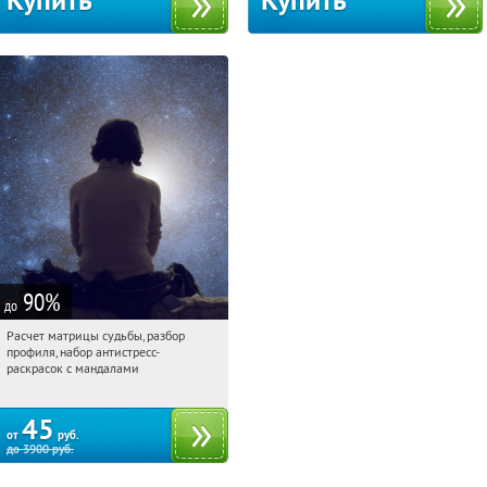
Купить
Купить
90
%
до
Расчет матрицы судьбы, разбор
10:38:53
Купили:
29
профиля, набор антистресс-
Россия
раскрасок с мандалами
45
от
руб.
до
3900
руб.