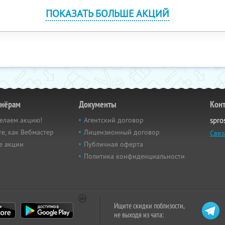
ПОКАЗАТЬ БОЛЬШЕ АКЦИЙ
тнёрам
Документы
Кон
елаем акцию!
Агентский договор
spro
е, как Вебмастер
Лицензионный договор
Связ
е акции
Публичная оферта
Политика конфиденциальности
Ищите скидки поблизости,
не выходя из чата: