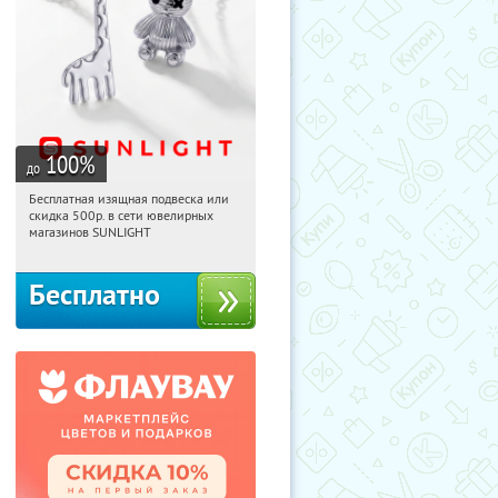
100
%
до
Бесплатная изящная подвеска или
10:38:53
Получили:
74
скидка 500р. в сети ювелирных
Россия
магазинов SUNLIGHT
Бесплатно