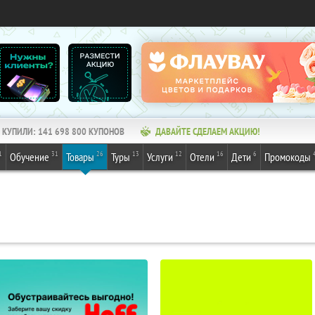
КУПИЛИ:
141 698 800
КУПОНОВ
ДАВАЙТЕ СДЕЛАЕМ АКЦИЮ!
1
31
26
13
12
16
6
Обучение
Товары
Туры
Услуги
Отели
Дети
Промокоды