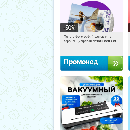
-30
%
Печать фотографий, фотокниг от
10:38:53
Получили:
4
сервиса цифровой печати netPrint
Россия
Промокод