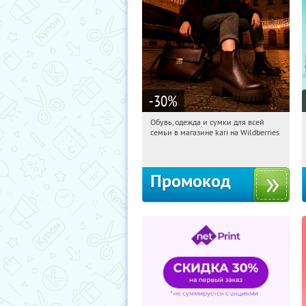
-30
%
Обувь, одежда и сумки для всей
10:38:53
Получили:
32
семьи в магазине kari на Wildberries
Россия
Промокод