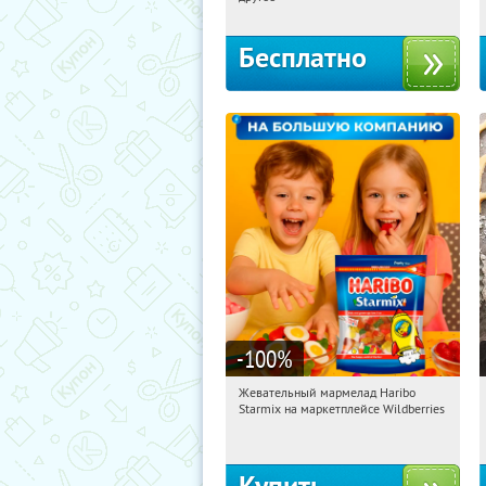
Бесплатно
-100
%
Жевательный мармелад Haribo
10:38:53
Получили:
613
Starmix на маркетплейсе Wildberries
Россия