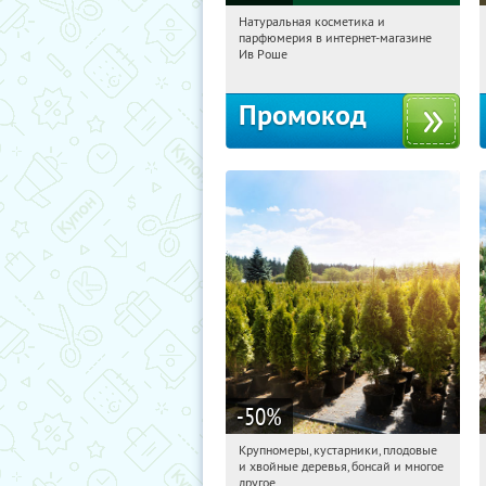
Натуральная косметика и
10:38:53
Получили:
1
парфюмерия в интернет-магазине
Россия
Ив Роше
Промокод
-50
%
Крупномеры, кустарники, плодовые
10:38:53
Получили:
28
и хвойные деревья, бонсай и многое
Москва, Рябиновая улица, 17
другое