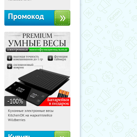
Промокод
-100
%
Кухонные электронные весы
10:38:53
Получили:
435
KitchenOK на маркетплейсе
Россия
Wildberries