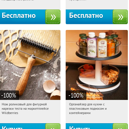
территориальное управление
Кутузовское
Бесплатно
Бесплатно
-100
%
-100
%
Нож роликовый для фигурной
Органайзер для кухни с
10:38:53
Получили:
266
10:38:53
Получили:
312
нарезки теста на маркетплейсе
пластиковым подносом и
Россия
Россия
Wildberries
контейнерами