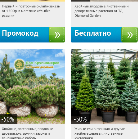
Первый и повторные онлайн-заказы
Хвойные, плодовые, лиственные и
10:38:53
Получили:
1
10:38:53
Получили:
15
от 1500р. в магазине «Улыбка
декоративные растения от ТД
Выставочная
Угрешская
Россия
радуги»
Diamond Garden
Промокод
Бесплатно
-50
%
-50
%
Хвойные, лиственные, плодовые
Живые ели в горшках и другие
10:38:53
Получили:
15
10:38:53
Получили:
53
деревья, кустарники, газоны и
хвойные деревья, лиственные
Павелецкая
Угрешская
Московская обл., г. Химки,
ландшафтные работы
кустарники