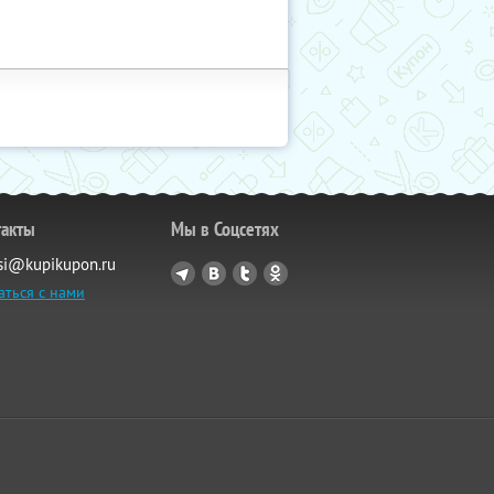
такты
Мы в Соцсетях
si@kupikupon.ru
аться с нами