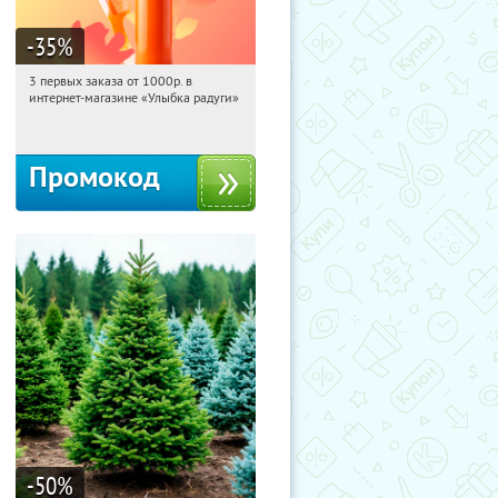
-35
%
3 первых заказа от 1000р. в
10:38:53
Получили:
12
интернет-магазине «Улыбка радуги»
Россия
Промокод
-50
%