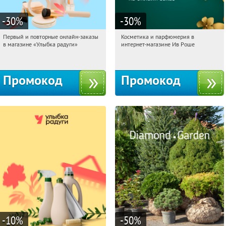
-30
%
-30
%
Первый и повторные онлайн-заказы
Косметика и парфюмерия в
10:38:53
Получили:
2
10:38:53
Получили:
2
в магазине «Улыбка радуги»
интернет-магазине Ив Роше
Россия
Россия
Промокод
Промокод
-10
%
-50
%