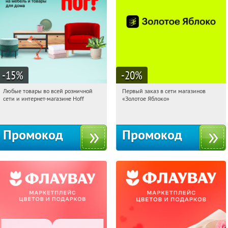
-15
%
-20
%
Любые товары во всей розничной
Первый заказ в сети магазинов
10:38:53
Получили:
83
10:38:53
Получи первым!
сети и интернет-магазине Hoff
«Золотое Яблоко»
Москва, 1-й Волоколамский проезд,
Россия
10с1
Промокод
Промокод