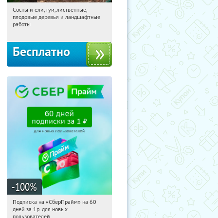
Сосны и ели, туи, лиственные,
10:38:53
Получили:
31
плодовые деревья и ландшафтные
Московская обл., г. Химки,
работы
территориальное управление
Кутузовское
Бесплатно
-100
%
Подписка на «СберПрайм» на 60
10:38:53
Получили:
10
дней за 1р. для новых
Россия
пользователей