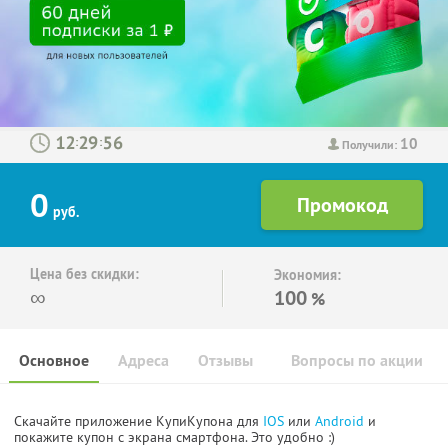
10
:
:
Получили:
0
руб.
Цена без скидки:
Экономия:
∞
100
%
Основное
Адреса
Отзывы
Вопросы по акции
Скачайте приложение КупиКупона для
IOS
или
Android
и
покажите купон с экрана смартфона. Это удобно :)