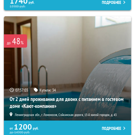
1740
ПОДРОБНЕЕ
руб.
13900
руб.
48
%
до
07:56:59
Купили:
34
От 2 дней проживания для двоих с питанием в гостевом
доме «Кают-компания»
Ленинградская обл., г. Ломоносов, Сойкинская дорога, 15-й жилой городок, д. 43
1200
ПОДРОБНЕЕ
от
руб.
до
14900
руб.