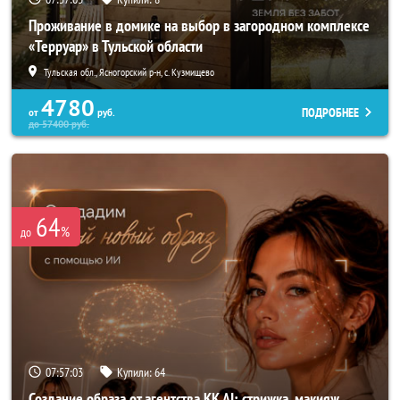
Проживание в домике на выбор в загородном комплексе
«Терруар» в Тульской области
Тульская обл., Ясногорский р-н, с. Кузмищево
4780
ПОДРОБНЕЕ
от
руб.
до
57400
руб.
64
%
до
07:56:59
Купили:
64
Создание образа от агентства KK AI: стрижка, макияж,