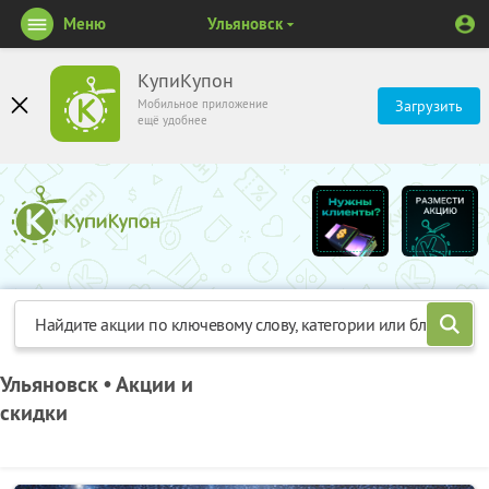
Меню
Ульяновск
КупиКупон
Мобильное приложение
Загрузить
ещё удобнее
Ульяновск • Акции и
скидки