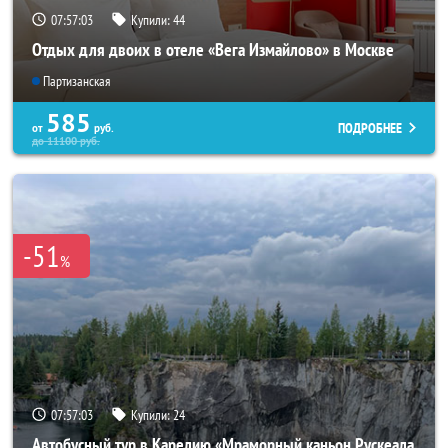
07:56:59
Купили:
44
Отдых для двоих в отеле «Вега Измайлово» в Москве
Партизанская
585
ПОДРОБНЕЕ
от
руб.
до
11100
руб.
-51
%
07:56:59
Купили:
24
Автобусный тур в Карелию «Мраморный каньон Рускеала