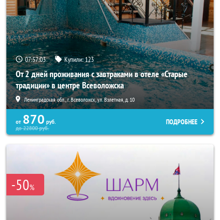
07:56:59
Купили:
123
От 2 дней проживания с завтраками в отеле «Старые
традиции» в центре Всеволожска
Ленинградская обл., г. Всеволожск, ул. Взлетная, д. 10
870
ПОДРОБНЕЕ
от
руб.
до
22800
руб.
-50
%