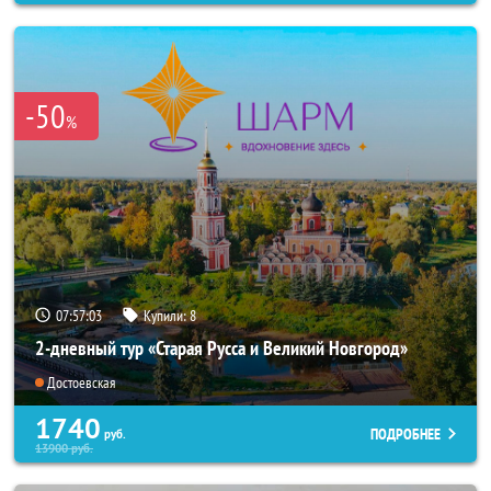
-50
%
07:56:59
Купили:
8
2-дневный тур «Старая Русса и Великий Новгород»
Достоевская
1740
ПОДРОБНЕЕ
руб.
13900
руб.