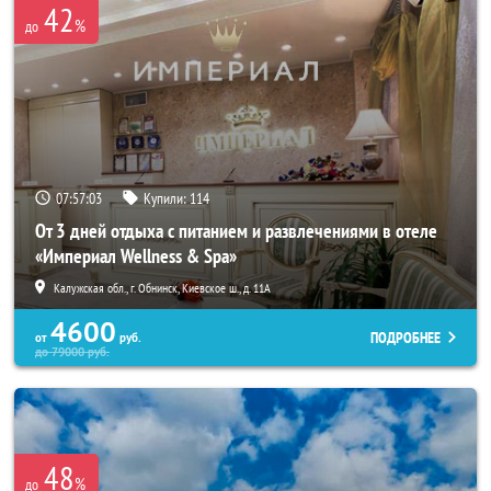
42
%
до
07:56:59
Купили:
114
От 3 дней отдыха с питанием и развлечениями в отеле
«Империал Wellness & Spa»
Калужская обл., г. Обнинск, Киевское ш., д. 11А
4600
ПОДРОБНЕЕ
от
руб.
до
79000
руб.
48
%
до