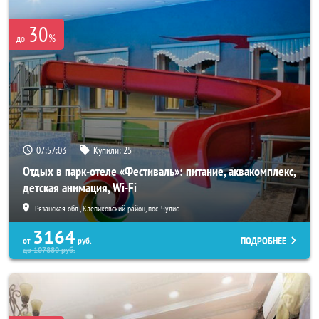
30
%
до
07:56:59
Купили:
25
Отдых в парк-отеле «Фестиваль»: питание, аквакомплекс,
детская анимация, Wi-Fi
Рязанская обл., Клепиковский район, пос. Чулис
3164
ПОДРОБНЕЕ
от
руб.
до
107880
руб.