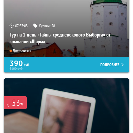
07:56:59
Купили:
58
Тур на 1 день «Тайны средневекового Выборга» от
компании «Шарм»
Достоевская
390
ПОДРОБНЕЕ
руб.
3100
руб.
53
%
до