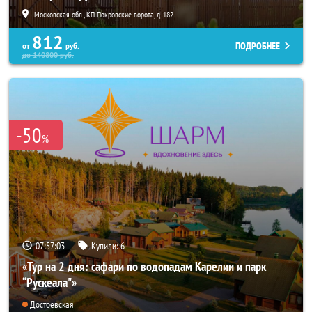
Московская обл., КП Покровские ворота, д. 182
812
ПОДРОБНЕЕ
от
руб.
до
140800
руб.
-50
%
07:56:59
Купили:
6
«Тур на 2 дня: сафари по водопадам Карелии и парк
“Рускеала"»
Достоевская