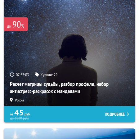
90
%
до
07:56:59
Купили:
29
Расчет матрицы судьбы, разбор профиля, набор
антистресс-раскрасок с мандалами
Россия
45
ПОДРОБНЕЕ
от
руб.
до
3900
руб.