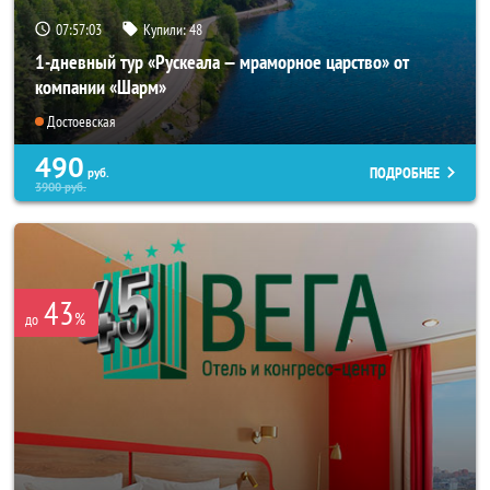
07:56:59
Купили:
48
1-дневный тур «Рускеала — мраморное царство» от
компании «Шарм»
Достоевская
490
ПОДРОБНЕЕ
руб.
3900
руб.
43
%
до