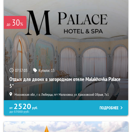
30
%
до
07:56:59
Купили:
13
Отдых для двоих в загородном отеле Malakhovka Palace
5*
Московская обл., г. о. Люберцы, пгт Малаховка, ул. Красковский Обрыв, 7к1
2520
ПОДРОБНЕЕ
от
руб.
до
57000
руб.