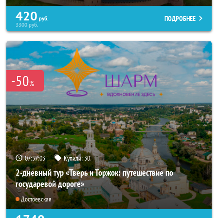
420
ПОДРОБНЕЕ
руб.
3300
руб.
-50
%
07:56:59
Купили:
30
2-дневный тур «Тверь и Торжок: путешествие по
государевой дороге»
Достоевская