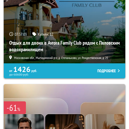
07:56:59
Купили:
12
Отдых для двоих в Avrora Family Club рядом с Пяловским
водохранилищем
Московская обл., Мытищинский р-н, д. Степаньково, ул. Рождественская, д. 25
1426
ПОДРОБНЕЕ
от
руб.
до
60600
руб.
-61
%