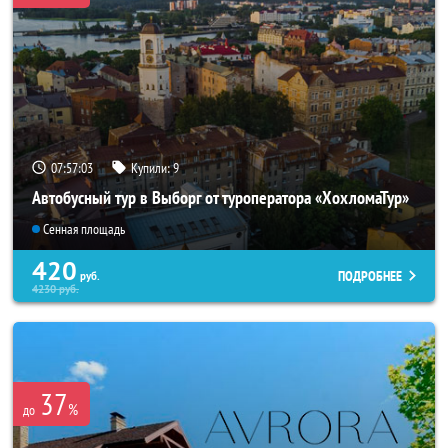
07:56:59
Купили:
9
Автобусный тур в Выборг от туроператора «ХохломаТур»
Сенная площадь
420
ПОДРОБНЕЕ
руб.
4230
руб.
37
%
до