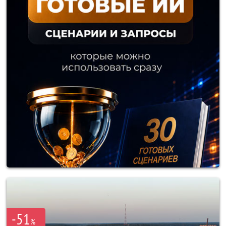
-51
%