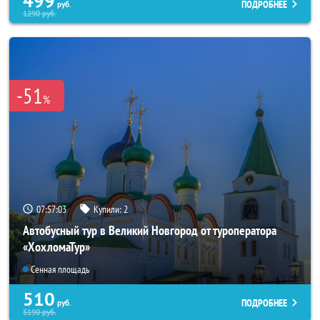
499
ПОДРОБНЕЕ
руб.
1290
руб.
-51
%
07:56:59
Купили:
2
Автобусный тур в Великий Новгород от туроператора
«ХохломаТур»
Сенная площадь
510
ПОДРОБНЕЕ
руб.
5190
руб.