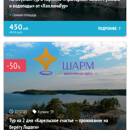
и водопады» от «ХохломаТур»
Сенная площадь
450
ПОДРОБНЕЕ
руб.
4550
руб.
-50
%
07:56:59
Купили:
39
Тур на 2 дня «Карельское счастье — проживание на
берегу Ладоги»