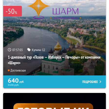
-50
%
07:56:59
Купили:
12
1-дневный тур «Псков — Изборск — Печоры» от компании
«Шарм»
Достоевская
640
ПОДРОБНЕЕ
руб.
5100
руб.