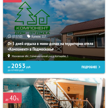
07:56:59
Купили:
117
От 3 дней отдыха в мини-домах на территории отеля
«Компонент» в Подмосковье
Московская обл., Солнечногорский р-н, д. Колтышево, 1
2053
ПОДРОБНЕЕ
от
руб.
до
67400
руб.
40
%
до