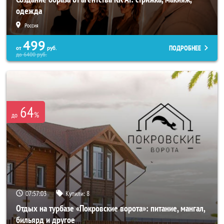
одежда
Россия
499
ПОДРОБНЕЕ
от
руб.
до
6400
руб.
64
%
до
07:56:59
Купили:
8
Отдых на турбазе «Покровские ворота»: питание, мангал,
бильярд и другое