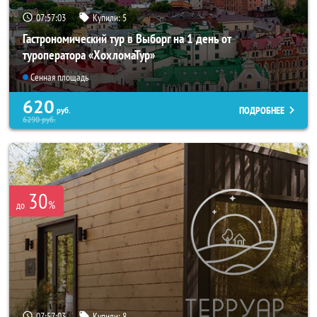
07:56:59
Купили:
5
Гастрономический тур в Выборг на 1 день от
туроператора «ХохломаТур»
Сенная площадь
620
ПОДРОБНЕЕ
руб.
6290
руб.
30
%
до
07:56:59
Купили:
8