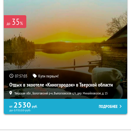
35
%
до
07:56:59
Купи первым!
Отдых в экоотеле «Киногородок» в Тверской области
Тверская обл., Бологовский р-н, Выползовское с/п, дер. Михайловское, д. 15
2530
ПОДРОБНЕЕ
от
руб.
до
173110
руб.