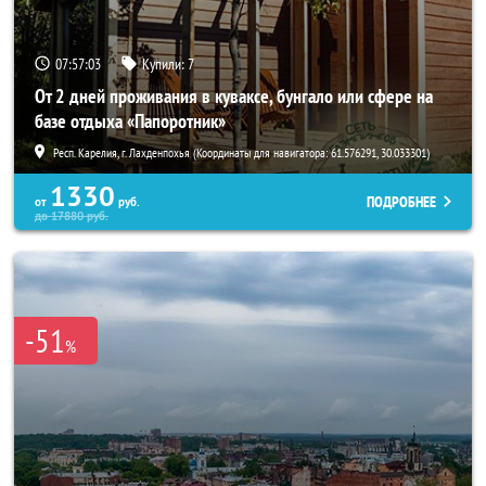
07:56:59
Купили:
7
От 2 дней проживания в куваксе, бунгало или сфере на
базе отдыха «Папоротник»
Респ. Карелия, г. Лахденпохья (Координаты для навигатора: 61.576291, 30.033301)
1330
ПОДРОБНЕЕ
от
руб.
до
17880
руб.
-51
%