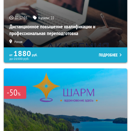
07:56:59
Купили:
22
Дистанционное повышение квалификации и
профессиональная переподготовка
Россия
1880
ПОДРОБНЕЕ
от
руб.
до
21500
руб.
-50
%