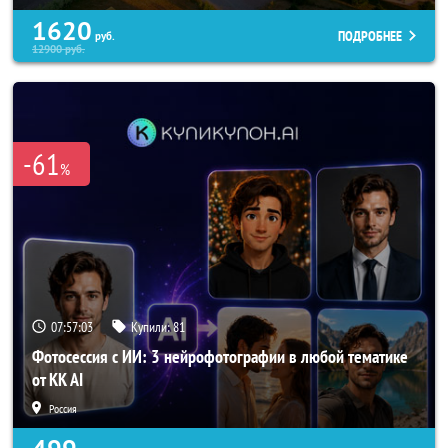
1620
ПОДРОБНЕЕ
руб.
12900
руб.
-61
%
07:56:59
Купили:
81
Фотосессия с ИИ: 3 нейрофотографии в любой тематике
от KK AI
Россия