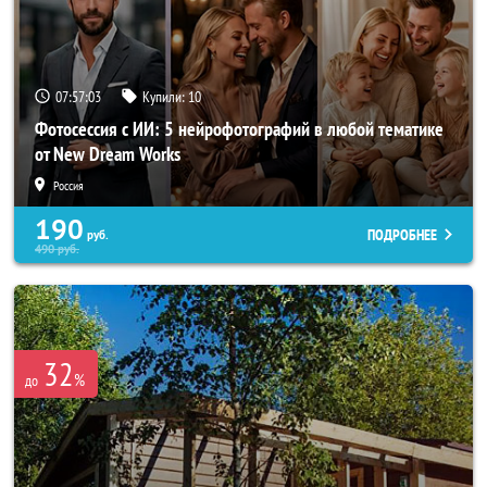
07:56:59
Купили:
10
Фотосессия с ИИ: 5 нейрофотографий в любой тематике
от New Dream Works
Россия
190
ПОДРОБНЕЕ
руб.
490
руб.
32
%
до