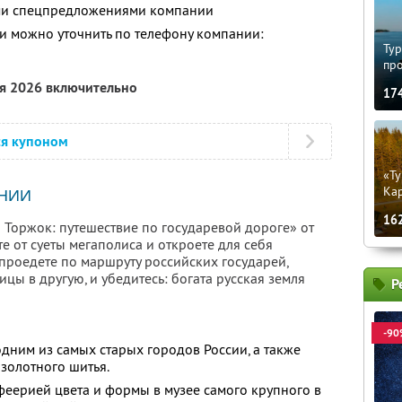
ими спецпредложениями компании
 можно уточнить по телефону компании:
Тур
пр
ря 2026 включительно
17
ся купоном
«Ту
Кар
НИИ
16
и Торжок: путешествие по государевой дороге» от
 от суеты мегаполиса и откроете для себя
проедете по маршруту российских государей,
ы в другую, и убедитесь: богата русская земля
Р
-90
одним из самых старых городов России, а также
 золотного шитья.
феерией цвета и формы в музее самого крупного в