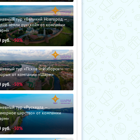
дневный тур «Великий Новгород —
дце земли русской» от компании
арм»
0
руб.
-50%
невный тур «Псков — Изборск —
чоры» от компании «Шарм»
0
руб.
-50%
невный тур «Рускеала —
аморное царство» от компании
арм»
0
руб.
-50%