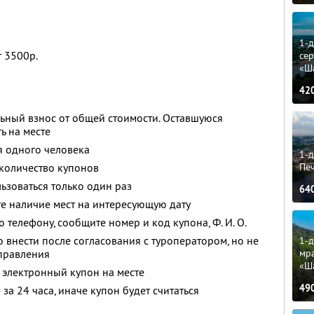
1-
 3500р.
сер
«Ш
42
ьный взнос от общей стоимости. Оставшуюся
ь на месте
я одного человека
1-д
Пе
количество купонов
зоваться только один раз
64
е наличие мест на интересующую дату
о телефону, сообщите номер и код купона,
Ф. И. О.
 внести после согласования с туроператором, но не
1-д
мр
тправления
«Ш
 электронный купон на месте
49
за 24 часа, иначе купон будет считаться