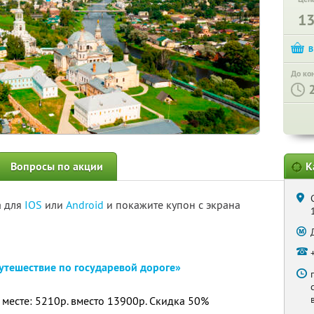
1
До ко
Вопросы по акции
К
а для
IOS
или
Android
и покажите купон с экрана
путешествие по государевой дороге»
 месте: 5210р. вместо 13900р. Скидка 50%