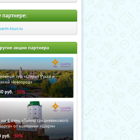
 партнере:
harm-tour.ru
ругие акции партнера
невный тур «Старая Русса и
ликий Новгород»
40
руб.
-50%
 на 1 день «Тайны средневекового
борга» от компании «Шарм»
0
руб.
-50%