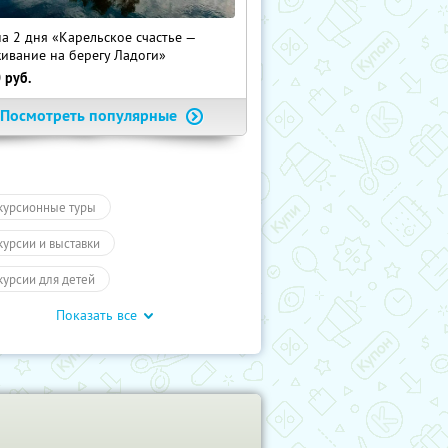
на 2 дня «Карельское счастье —
ивание на берегу Ладоги»
0
руб.
Посмотреть популярные
курсионные туры
курсии и выставки
курсии для детей
Показать все
обусные экскурсии
ие экскурсии
Экскурсии
отое кольцо
Туры
влечения