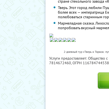
стране стекольного завода «
Тверь. Этот город любили Пу
более всех — императрица Ек
полюбоваться старинным го
Мармеладная сказка. Лихосла
попробовать вкусный мармел
2-дневный тур «Тверь и Торжок: пу
Услуги предоставляет: Общество с
7814672460
, ОГРН 11678474453