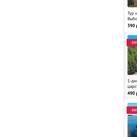
Тур 
Выбо
390
-50
1-дн
царс
490
-50