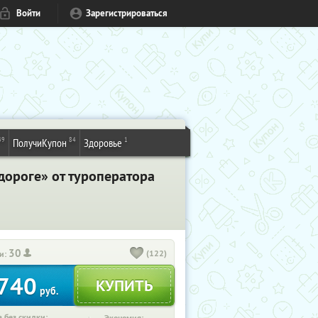
Войти
Зарегистрироваться
49
84
1
ПолучиКупон
Здоровье
дороге» от туроператора
30
(122)
и:
740
руб.
 без скидки: