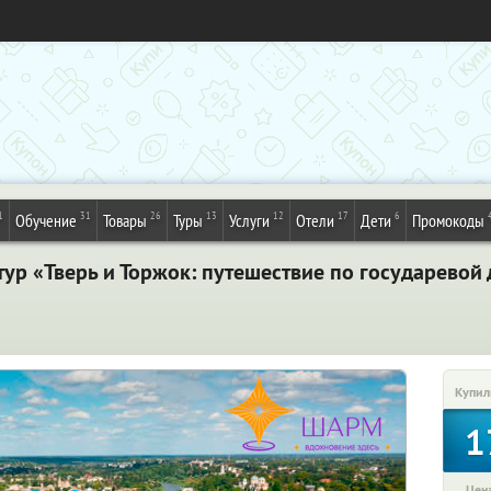
1
31
26
13
12
17
6
Обучение
Товары
Туры
Услуги
Отели
Дети
Промокоды
ур «Тверь и Торжок: путешествие по государевой 
Купил
1
Цена