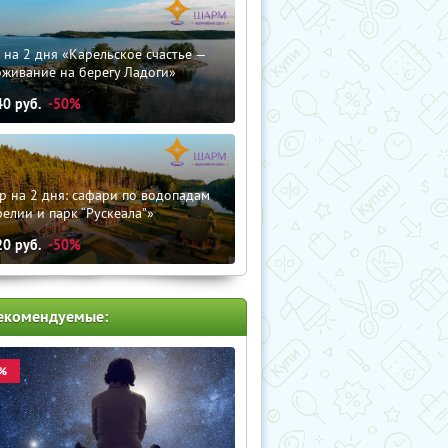
 на 2 дня «Карельское счастье —
оживание на берегу Ладоги»
40
руб.
-50%
р на 2 дня: сафари по водопадам
елии и парк “Рускеала"»
20
руб.
-50%
екомендуемые:
%