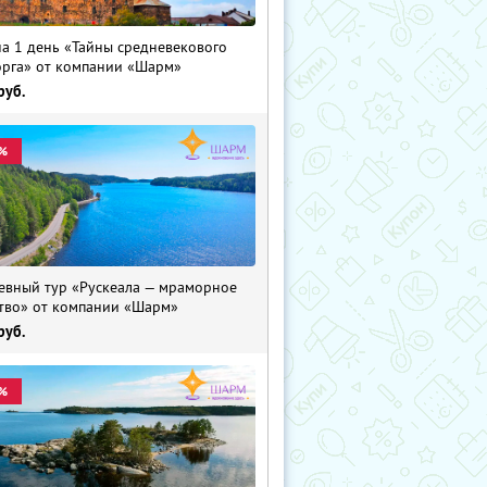
на 1 день «Тайны средневекового
рга» от компании «Шарм»
руб.
%
евный тур «Рускеала — мраморное
тво» от компании «Шарм»
руб.
%