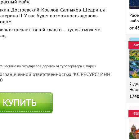
Красный май».
шкин, Достоевский, Крылов, Салтыков-Щедрин, а
Расч
атерина II. У вас будет возможность вдоволь
набо
родом.
от
4
вль встречает гостей сладко — тут вы сможете
ад.
-50
тешествие по государевой дороге» от туроператора «Шарм»
 ограниченной ответственностью "КС РЕСУРС",
ИНН
80
2-дн
Новг
174
КУПИТЬ
-50