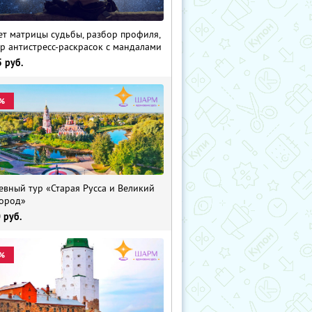
ет матрицы судьбы, разбор профиля,
р антистресс-раскрасок с мандалами
5
руб.
%
евный тур «Старая Русса и Великий
ород»
0
руб.
%