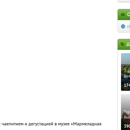
О
c
Д
2-д
Ве
17
Тур
Вы
 чаепитием и дегустацией в музее «Мармеладная
39