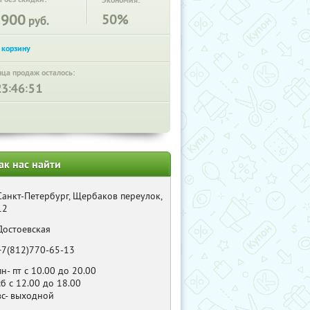
Экономия:
3900
50%
руб.
нца продаж осталось:
:
:
ак нас найти
Санкт-Петербург, Щербаков переулок,
12
Достоевская
+7(812)770-65-13
пн- пт с 10.00 до 20.00
сб с 12.00 до 18.00
вс- выходной