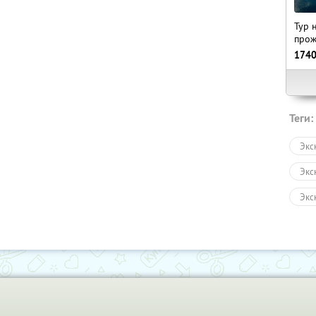
Тур 
прож
174
Теги:
Экс
Экс
Экс
Авт
Пеш
Зол
Раз