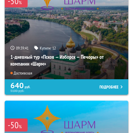
-50
%
09:39:40
Купили:
12
1-дневный тур «Псков — Изборск — Печоры» от
компании «Шарм»
Достоевская
640
ПОДРОБНЕЕ
руб.
5100
руб.
-50
%