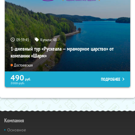
09:39:40
Купили:
48
1-дневный тур «Рускеала — мраморное царство» от
компании «Шарм»
Достоевская
490
ПОДРОБНЕЕ
руб.
3900
руб.
Компания
Основное