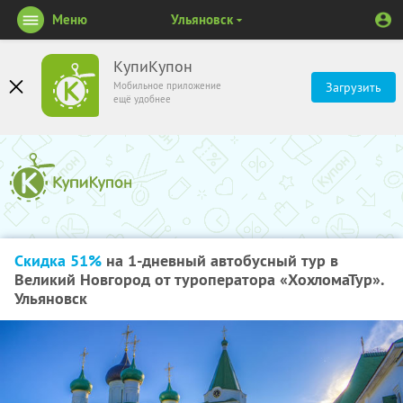
Меню
Ульяновск
КупиКупон
Мобильное приложение
Загрузить
ещё удобнее
Скидка 51%
на 1-дневный автобусный тур в
Великий Новгород от туроператора «ХохломаТур».
Ульяновск