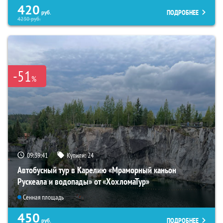
420
ПОДРОБНЕЕ
руб.
4230
руб.
-51
%
09:39:40
Купили:
24
Автобусный тур в Карелию «Мраморный каньон
Рускеала и водопады» от «ХохломаТур»
Сенная площадь
450
ПОДРОБНЕЕ
руб.