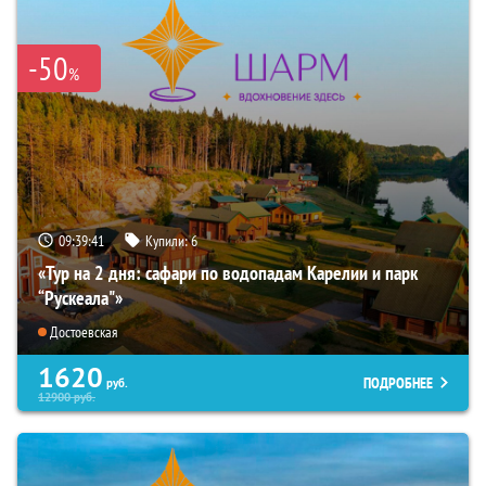
-50
%
09:39:40
Купили:
6
«Тур на 2 дня: сафари по водопадам Карелии и парк
“Рускеала"»
Достоевская
1620
ПОДРОБНЕЕ
руб.
12900
руб.