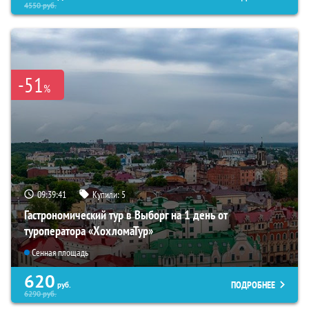
4550
руб.
-51
%
09:39:40
Купили:
5
Гастрономический тур в Выборг на 1 день от
туроператора «ХохломаТур»
Сенная площадь
620
ПОДРОБНЕЕ
руб.
6290
руб.