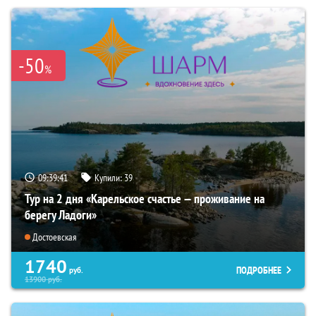
-50
%
09:39:40
Купили:
39
Тур на 2 дня «Карельское счастье — проживание на
берегу Ладоги»
Достоевская
1740
ПОДРОБНЕЕ
руб.
13900
руб.