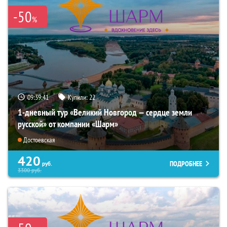
-50
%
09:39:40
Купили:
22
1-дневный тур «Великий Новгород — сердце земли
русской» от компании «Шарм»
Достоевская
420
ПОДРОБНЕЕ
руб.
3300
руб.