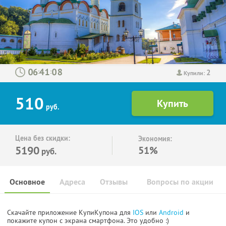
2
:
:
Купили:
510
руб.
Цена без скидки:
Экономия:
5190
51%
руб.
Основное
Адреса
Отзывы
Вопросы по акции
Скачайте приложение КупиКупона для
IOS
или
Android
и
покажите купон с экрана смартфона. Это удобно :)