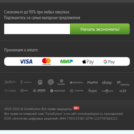
Сэкономьте до 90% при любых покупках
Подпишитесь на самые выгодные предложения
Принимаем к оплате:
2010-2026 © КупиКупон. Все права защищены.
Все права на товарный знак "КупиКупон" и на сайт www.kupikupon.ru принадлежат
OOO «Агентство цифровых решений» ИНН 7705523387, ОГРН 1127747063212