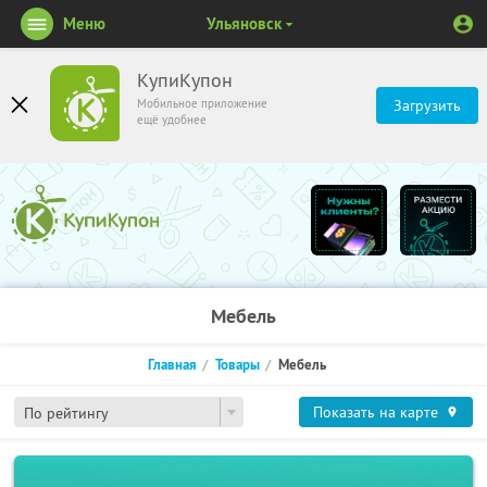
Меню
Ульяновск
КупиКупон
Мобильное приложение
Загрузить
ещё удобнее
Мебель
Главная
Товары
Мебель
Показать на карте
По рейтингу