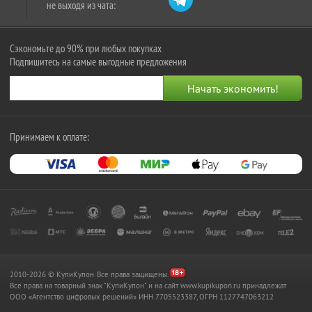
не выходя из чата:
Сэкономьте до 90% при любых покупках
Подпишитесь на самые выгодные предложения
Принимаем к оплате:
2010-2026 © КупиКупон. Все права защищены.
Все права на товарный знак "КупиКупон" и на сайт www.kupikupon.ru принадлежат
OOO «Агентство цифровых решений» ИНН 7705523387, ОГРН 1127747063212