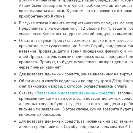
другими Клиентами, а Продавец, в свою очередь, был готов о
Акции было оговорено, что Купон необходимо активировать д
воспользоваться данным Купоном - это не является основа
приобретенного Купона.
В случае отказа Клиента от туристического продукта, по з
Представитель, на основании ст. 32 Закона РФ "О защите пр
уплаченную Клиентом за туристический продукт за вычетом
Отказ от покупки Продукта возможен только в том случае, 
прекратил свое существование. Через Службу поддержки Кл
название Продавца, дату и время посещения, фамилию и имя
дней Представитель выяснит причины отказа в продаже Про
продавать Продукт, то будет осуществлен возврат денежных
через личный кабинет.
Для возврата денежных средств, ранее внесенных на виртуа
Обратиться в службу поддержки по адресу sprosi@kupikupo
счет банковской карты, с которой осуществлялась оплата.
Скачать
«Заявление о возврате денежных средств»
,заполни
приложением копии паспорта, если возврат денежных средс
денежных средств будет осуществлен в течение десяти раб
письме или заявлении. В этом случае, сумма возврата будет
понесенных расходов.
Для возврата денежных средств, зачисленных на расчетный 
должен предоставить в Службу поддержки пользователей Пр