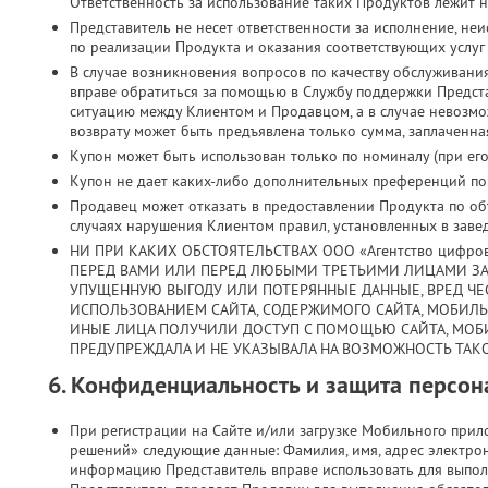
Ответственность за использование таких Продуктов лежит н
Представитель не несет ответственности за исполнение, н
по реализации Продукта и оказания соответствующих услуг
В случае возникновения вопросов по качеству обслуживани
вправе обратиться за помощью в Службу поддержки Предст
ситуацию между Клиентом и Продавцом, а в случае невозмо
возврату может быть предъявлена только сумма, заплаченная
Купон может быть использован только по номиналу (при его 
Купон не дает каких-либо дополнительных преференций по з
Продавец может отказать в предоставлении Продукта по объ
случаях нарушения Клиентом правил, установленных в заве
НИ ПРИ КАКИХ ОБСТОЯТЕЛЬСТВАХ ООО «Агентство цифро
ПЕРЕД ВАМИ ИЛИ ПЕРЕД ЛЮБЫМИ ТРЕТЬИМИ ЛИЦАМИ ЗА
УПУЩЕННУЮ ВЫГОДУ ИЛИ ПОТЕРЯННЫЕ ДАННЫЕ, ВРЕД ЧЕС
ИСПОЛЬЗОВАНИЕМ САЙТА, СОДЕРЖИМОГО САЙТА, МОБИЛ
ИНЫЕ ЛИЦА ПОЛУЧИЛИ ДОСТУП С ПОМОЩЬЮ САЙТА, МОБ
ПРЕДУПРЕЖДАЛА И НЕ УКАЗЫВАЛА НА ВОЗМОЖНОСТЬ ТАКО
6. Конфиденциальность и защита персо
При регистрации на Сайте и/или загрузке Мобильного при
решений» следующие данные: Фамилия, имя, адрес электрон
информацию Представитель вправе использовать для выпол