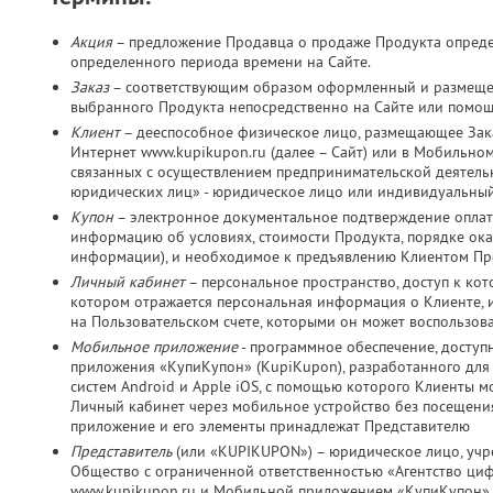
Акция
– предложение Продавца о продаже Продукта определ
определенного периода времени на Сайте.
Заказ
– соответствующим образом оформленный и размещен
выбранного Продукта непосредственно на Сайте или помо
Клиент
– дееспособное физическое лицо, размещающее Зака
Интернет www.kupikupon.ru (далее – Сайт) или в Мобильно
связанных с осуществлением предпринимательской деятельно
юридических лиц» - юридическое лицо или индивидуальный
Купон
– электронное документальное подтверждение оплат
информацию об условиях, стоимости Продукта, порядке оказ
информации), и необходимое к предъявлению Клиентом Пр
Личный кабинет
– персональное пространство, доступ к ко
котором отражается персональная информация о Клиенте, и
на Пользовательском счете, которыми он может воспользов
Мобильное приложение
- программное обеспечение, досту
приложения «КупиКупон» (KupiKupon), разработанного дл
систем Android и Apple iOS, с помощью которого Клиенты м
Личный кабинет через мобильное устройство без посещения
приложение и его элементы принадлежат Представителю
Представитель
(или «KUPIKUPON») – юридическое лицо, учр
Общество с ограниченной ответственностью «Агентство ц
www.kupikupon.ru и Мобильной приложением «КупиКупон»