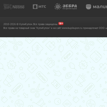
2010-2026 © КупиКупон. Все права защищены.
Все права на товарный знак "КупиКупон" и на сайт www.kupikupon.ru принадлежат OO