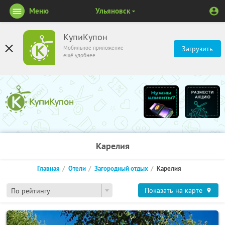
Меню
Ульяновск
КупиКупон
Мобильное приложение
Загрузить
ещё удобнее
Карелия
Главная
Отели
Загородный отдых
Карелия
Показать на карте
По рейтингу