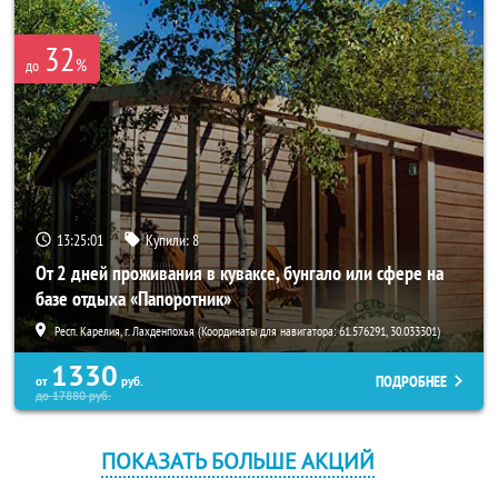
32
%
до
13:25:01
Купили:
8
От 2 дней проживания в куваксе, бунгало или сфере на
базе отдыха «Папоротник»
Респ. Карелия, г. Лахденпохья (Координаты для навигатора: 61.576291, 30.033301)
1330
ПОДРОБНЕЕ
от
руб.
до
17880
руб.
ПОКАЗАТЬ БОЛЬШЕ АКЦИЙ