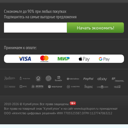
Сэкономьте до 90% при любых покупках
Подпишитесь на самые выгодные предложения
Принимаем к оплате:
2010-2026 © КупиКупон. Все права защищены.
Все права на товарный знак "КупиКупон" и на сайт www.kupikupon.ru принадлежат
OOO «Агентство цифровых решений» ИНН 7705523387, ОГРН 1127747063212