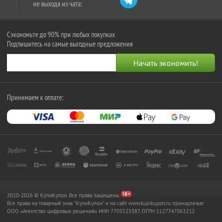
не выходя из чата:
Сэкономьте до 90% при любых покупках
Подпишитесь на самые выгодные предложения
Принимаем к оплате:
2010-2026 © КупиКупон. Все права защищены.
Все права на товарный знак "КупиКупон" и на сайт www.kupikupon.ru принадлежат
OOO «Агентство цифровых решений» ИНН 7705523387, ОГРН 1127747063212