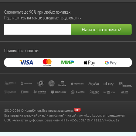
Сэкономьте до 90% при любых покупках
Подпишитесь на самые выгодные предложения
Принимаем к оплате:
2010-2026 © КупиКупон. Все права защищены.
Все права на товарный знак "КупиКупон" и на сайт www.kupikupon.ru принадлежат
OOO «Агентство цифровых решений» ИНН 7705523387, ОГРН 1127747063212