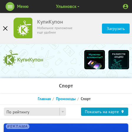
Меню
Ульяновск
КупиКупон
Мобильное приложение
Загрузить
ещё удобнее
Спорт
Главная
Промокоды
Спорт
Показать на карте
По рейтингу