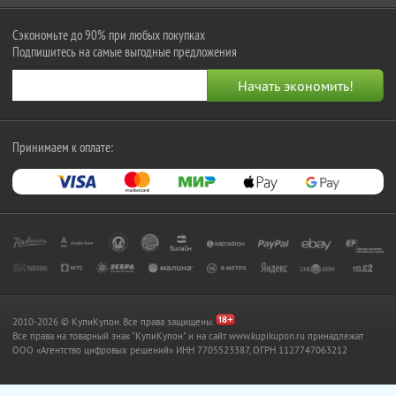
Сэкономьте до 90% при любых покупках
Подпишитесь на самые выгодные предложения
Принимаем к оплате:
2010-2026 © КупиКупон. Все права защищены.
Все права на товарный знак "КупиКупон" и на сайт www.kupikupon.ru принадлежат
OOO «Агентство цифровых решений» ИНН 7705523387, ОГРН 1127747063212