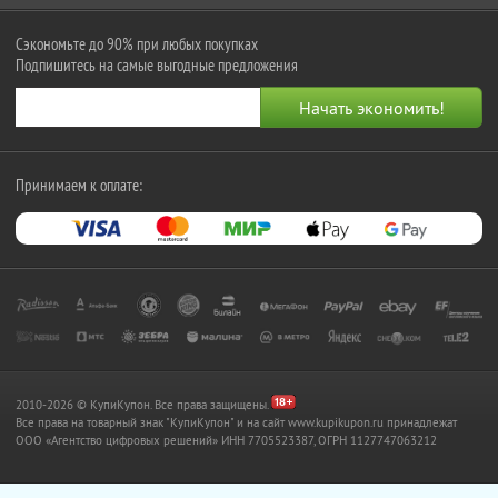
Сэкономьте до 90% при любых покупках
Подпишитесь на самые выгодные предложения
Принимаем к оплате:
2010-2026 © КупиКупон. Все права защищены.
Все права на товарный знак "КупиКупон" и на сайт www.kupikupon.ru принадлежат
OOO «Агентство цифровых решений» ИНН 7705523387, ОГРН 1127747063212