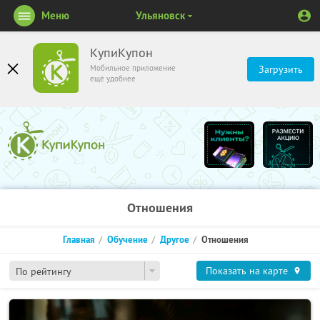
Меню
Ульяновск
КупиКупон
Мобильное приложение
Загрузить
ещё удобнее
Отношения
Главная
Обучение
Другое
Отношения
Показать на карте
По рейтингу