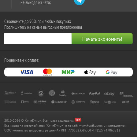
не выходя из чата:
Сэкономьте до 90% при любых покупках
Подпишитесь на самые выгодные предложения
Принимаем к оплате:
2010-2026 © КупиКупон. Все права защищены.
Все права на товарный знак "КупиКупон" и на сайт www.kupikupon.ru принадлежат
OOO «Агентство цифровых решений» ИНН 7705523387, ОГРН 1127747063212