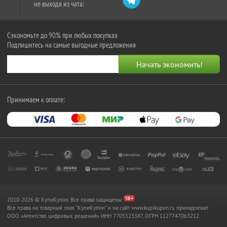
не выходя из чата:
Сэкономьте до 90% при любых покупках
Подпишитесь на самые выгодные предложения
Принимаем к оплате:
2010-2026 © КупиКупон. Все права защищены.
Все права на товарный знак "КупиКупон" и на сайт www.kupikupon.ru принадлежат
OOO «Агентство цифровых решений» ИНН 7705523387, ОГРН 1127747063212