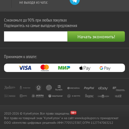
не выходя из чата:
Сэкономьте до 90% при любых покупках
Подпишитесь на самые выгодные предложения
Принимаем к оплате:
2010-2026 © КупиКупон. Все права защищены.
Все права на товарный знак "КупиКупон" и на сайт www.kupikupon.ru принадлежат
OOO «Агентство цифровых решений» ИНН 7705523387, ОГРН 1127747063212