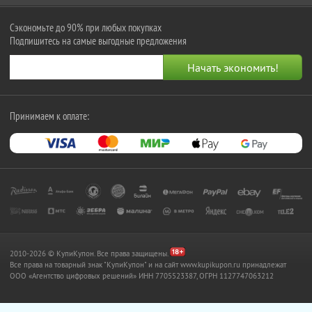
Сэкономьте до 90% при любых покупках
Подпишитесь на самые выгодные предложения
Принимаем к оплате:
2010-2026 © КупиКупон. Все права защищены.
Все права на товарный знак "КупиКупон" и на сайт www.kupikupon.ru принадлежат
OOO «Агентство цифровых решений» ИНН 7705523387, ОГРН 1127747063212