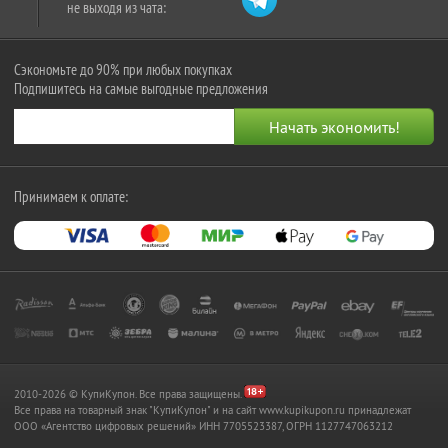
не выходя из чата:
Сэкономьте до 90% при любых покупках
Подпишитесь на самые выгодные предложения
Принимаем к оплате:
2010-2026 © КупиКупон. Все права защищены.
Все права на товарный знак "КупиКупон" и на сайт www.kupikupon.ru принадлежат
OOO «Агентство цифровых решений» ИНН 7705523387, ОГРН 1127747063212