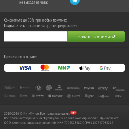
не выходя из чата:
Сэкономьте до 90% при любых покупках
Подпишитесь на самые выгодные предложения
Принимаем к оплате:
2010-2026 © КупиКупон. Все права защищены.
Все права на товарный знак "КупиКупон" и на сайт www.kupikupon.ru принадлежат
OOO «Агентство цифровых решений» ИНН 7705523387, ОГРН 1127747063212