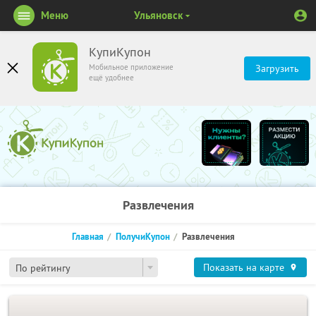
Меню
Ульяновск
КупиКупон
Мобильное приложение
Загрузить
ещё удобнее
Развлечения
Главная
ПолучиКупон
Развлечения
Показать на карте
По рейтингу