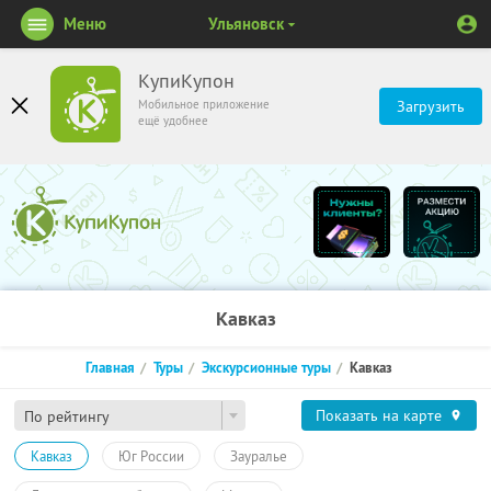
Меню
Ульяновск
КупиКупон
Мобильное приложение
Загрузить
ещё удобнее
Кавказ
Главная
Туры
Экскурсионные туры
Кавказ
Показать на карте
По рейтингу
Кавказ
Юг России
Зауралье