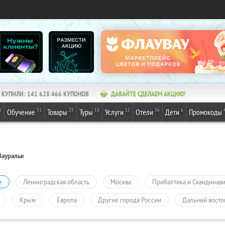
КУПИЛИ:
141 628 466
КУПОНОВ
ДАВАЙТЕ СДЕЛАЕМ АКЦИЮ!
1
31
25
13
12
16
6
Обучение
Товары
Туры
Услуги
Отели
Дети
Промокоды
Зауралье
е
Ленинградская область
Москва
Прибалтика и Скандинав
Крым
Европа
Другие города России
Дальний восто