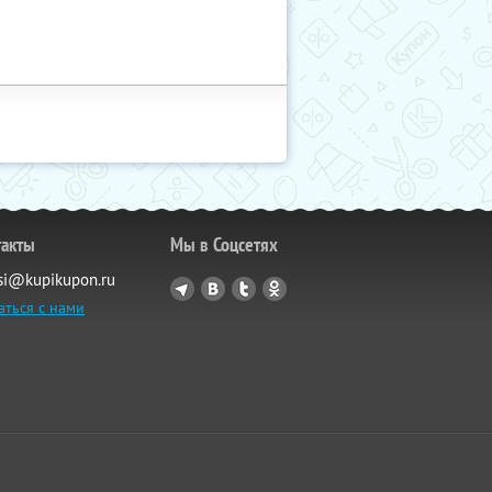
такты
Мы в Соцсетях
si@kupikupon.ru
аться с нами