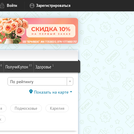
Войти
Зарегистрироваться
48
83
1
ПолучиКупон
Здоровье
По рейтингу
Показать на карте
ия
Подмосковье
Карелия
к