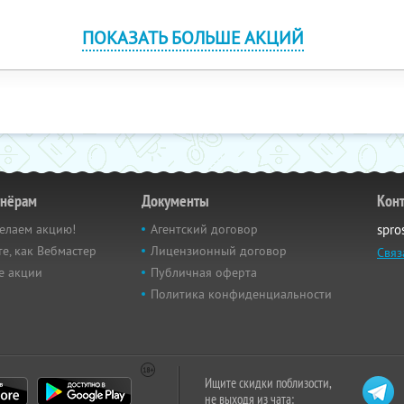
ПОКАЗАТЬ БОЛЬШЕ АКЦИЙ
тнёрам
Документы
Кон
елаем акцию!
Агентский договор
spro
е, как Вебмастер
Лицензионный договор
Связ
е акции
Публичная оферта
Политика конфиденциальности
Ищите скидки поблизости,
не выходя из чата: