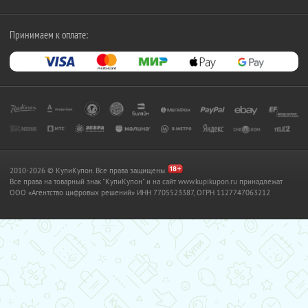
Принимаем к оплате:
2010-2026 © КупиКупон. Все права защищены.
Все права на товарный знак "КупиКупон" и на сайт www.kupikupon.ru принадлежат
OOO «Агентство цифровых решений» ИНН 7705523387, ОГРН 1127747063212