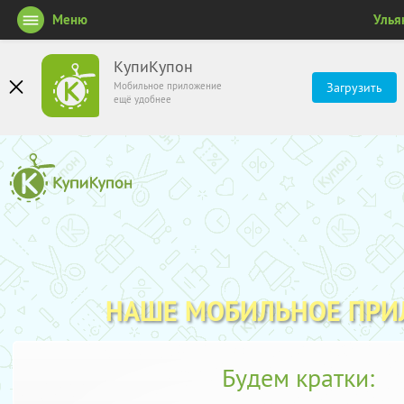
Меню
Улья
КупиКупон
Мобильное приложение
Загрузить
ещё удобнее
НАШЕ МОБИЛЬНОЕ ПР
Будем кратки: