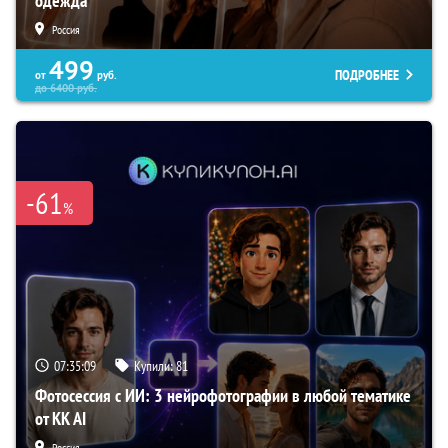
одежда
Россия
499
ПОДРОБНЕЕ
от
руб.
до
6400
руб.
-61
%
07:35:08
Купили:
81
Фотосессия с ИИ: 3 нейрофотографии в любой тематике
от KK AI
Россия