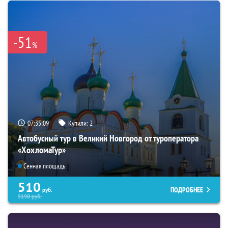
-51
%
07:35:08
Купили:
2
Автобусный тур в Великий Новгород от туроператора
«ХохломаТур»
Сенная площадь
510
ПОДРОБНЕЕ
руб.
5190
руб.