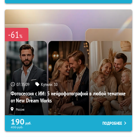
-61
%
07:35:08
Купили:
10
Фотосессия с ИИ: 5 нейрофотографий в любой тематике
от New Dream Works
Россия
190
ПОДРОБНЕЕ
руб.
490
руб.