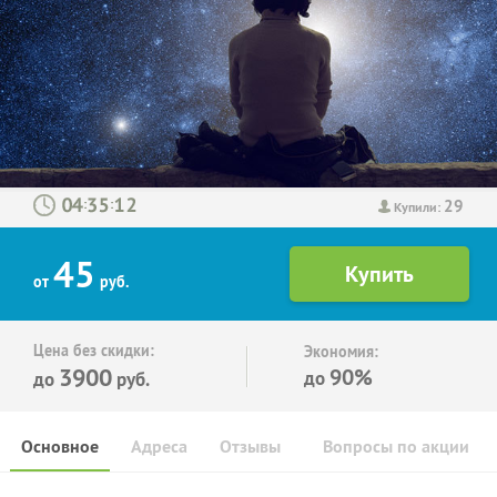
29
:
:
Купили:
45
от
руб.
Цена без скидки:
Экономия:
3900
90%
до
до
руб.
Основное
Адреса
Отзывы
Вопросы по акции