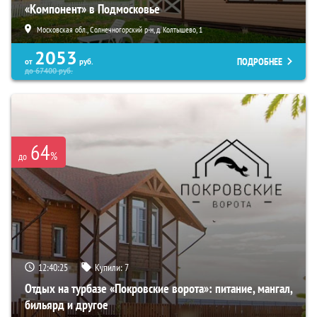
«Компонент» в Подмосковье
Московская обл., Солнечногорский р-н, д. Колтышево, 1
2053
ПОДРОБНЕЕ
от
руб.
до
67400
руб.
64
%
до
12:40:23
Купили:
7
Отдых на турбазе «Покровские ворота»: питание, мангал,
бильярд и другое