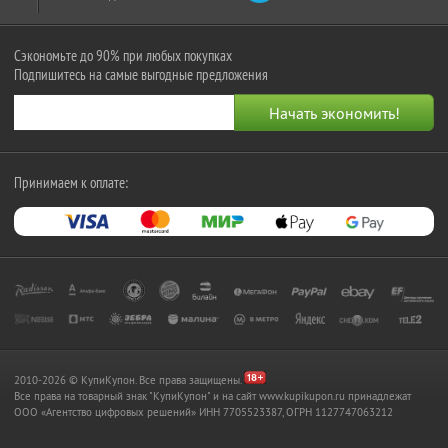
Сэкономьте до 90% при любых покупках
Подпишитесь на самые выгодные предложения
Принимаем к оплате:
2010-2026 © КупиКупон. Все права защищены.
Все права на товарный знак "КупиКупон" и на сайт www.kupikupon.ru принадлежат
OOO «Агентство цифровых решений» ИНН 7705523387, ОГРН 1127747063212