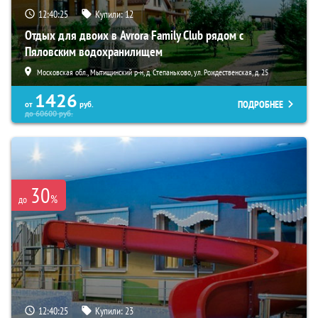
12:40:23
Купили:
12
Отдых для двоих в Avrora Family Club рядом с
Пяловским водохранилищем
Московская обл., Мытищинский р-н, д. Степаньково, ул. Рождественская, д. 25
1426
ПОДРОБНЕЕ
от
руб.
до
60600
руб.
30
%
до
12:40:23
Купили:
23