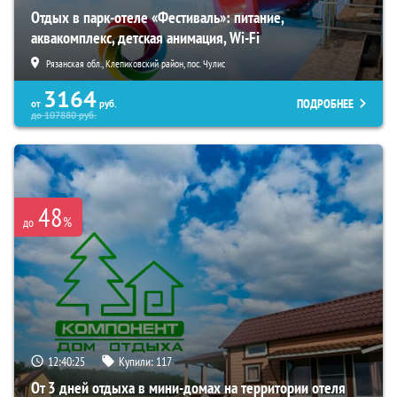
Отдых в парк-отеле «Фестиваль»: питание,
аквакомплекс, детская анимация, Wi-Fi
Рязанская обл., Клепиковский район, пос. Чулис
3164
ПОДРОБНЕЕ
от
руб.
до
107880
руб.
48
%
до
12:40:23
Купили:
117
От 3 дней отдыха в мини-домах на территории отеля