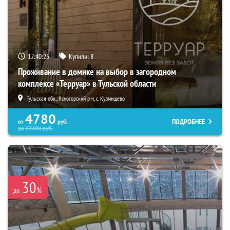
12:40:23
Купили:
8
Проживание в домике на выбор в загородном
комплексе «Терруар» в Тульской области
Тульская обл., Ясногорский р-н, с. Кузмищево
4780
ПОДРОБНЕЕ
от
руб.
до
57400
руб.
30
%
до