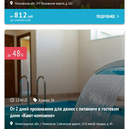
Московская обл., КП Покровские ворота, д. 182
812
ПОДРОБНЕЕ
от
руб.
до
140800
руб.
48
%
до
12:40:23
Купили:
34
От 2 дней проживания для двоих с питанием в гостевом
доме «Кают-компания»
Ленинградская обл., г. Ломоносов, Сойкинская дорога, 15-й жилой городок, д. 43