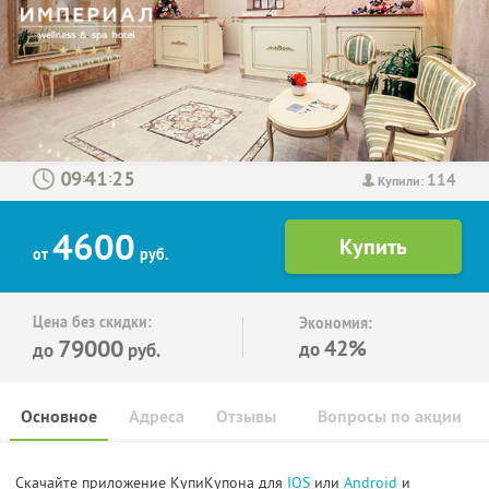
114
:
:
Купили:
4600
от
руб.
Цена без скидки:
Экономия:
79000
42%
до
до
руб.
Основное
Адреса
Отзывы
Вопросы по акции
Скачайте приложение КупиКупона для
IOS
или
Android
и