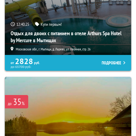
12:40:23
Купи первым!
Отдых для двоих с питанием в отеле Arthurs Spa Hotel
by Mercure в Мытищах
Московская обл., г. Мытищи, д. Ларево, ул. Хвойная, стр. 26
2828
ПОДРОБНЕЕ
от
руб.
до
65700
руб.
35
%
до