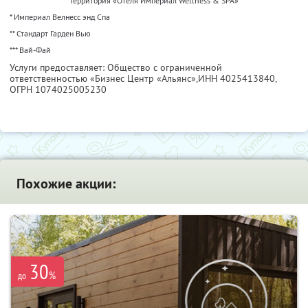
Территория «Отеля Империал Wellness & SPA»
* Империал Велнесс энд Спа
** Стандарт Гарден Вью
*** Вай-Фай
Услуги предоставляет: Общество с ограниченной
ответственностью «Бизнес Центр «Альянс»,
ИНН 4025413840
,
ОГРН 1074025005230
Похожие акции:
30
%
до