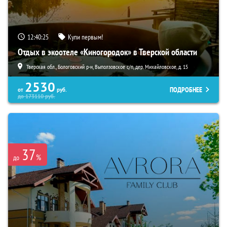
12:40:23
Купи первым!
Отдых в экоотеле «Киногородок» в Тверской области
Тверская обл., Бологовский р-н, Выползовское с/п, дер. Михайловское, д. 15
2530
ПОДРОБНЕЕ
от
руб.
до
173110
руб.
37
%
до