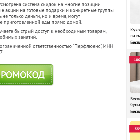
усмотрена система скидок на многие позиции
ые акции на готовые подарки и конкретные группы
 не только деньги, но и время, могут
уже приготовленной еды прямо домой.
Кухо
учаете быстрый доступ к необходимым товарам,
на м
любимых занятий.
Бесп
 ограниченной ответственностью "Перфлюенс",
ИНН
57
-10
ПРОМОКОД
Бесп
бума
Бесп
-35