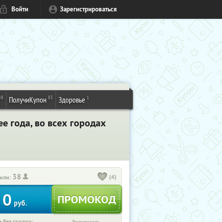
Войти
Зарегистрироваться
48
83
1
ПолучиКупон
Здоровье
ее года, во всех городах
38
(4)
или:
0
руб.
 без скидки: