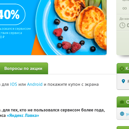
∞
До ко
Вопросы по акции
К
а для
IOS
или
Android
и покажите купон с экрана
О
 для тех, кто не пользовался сервисом более года,
y
виса
«Яндекс Лавка»