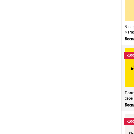
3 пе
мага
Бесп
-10
Подп
сери
Бесп
-10