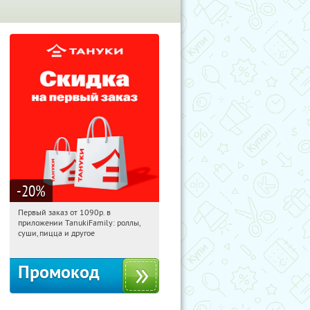
-20
%
Первый заказ от 1090р. в
10:23:40
Получили:
256
приложении TanukiFamily: роллы,
Россия
суши, пицца и другое
Промокод