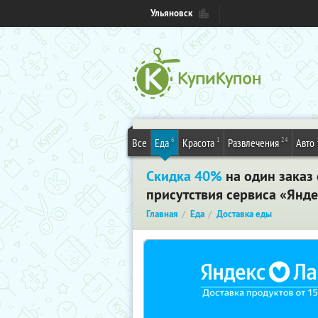
Ульяновск
6
1
24
Все
Еда
Красота
Развлечения
Авто
Скидка 40%
на один заказ 
присутствия сервиса «Янде
Главная
Еда
Доставка еды