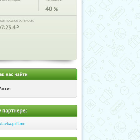
Экономия:
40
%
нца продаж осталось:
:
:
ак нас найти
Россия
 партнере:
alavka.prfl.me