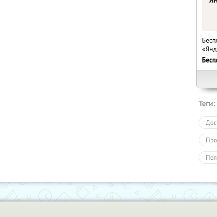
Бесп
«Янд
Бесп
Теги:
Дос
Про
Пол