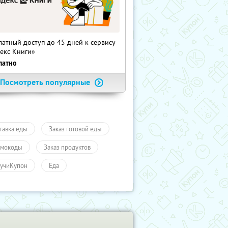
латный доступ до 45 дней к сервису
екс Книги»
латно
Посмотреть популярные
тавка еды
Заказ готовой еды
мокоды
Заказ продуктов
учиКупон
Еда