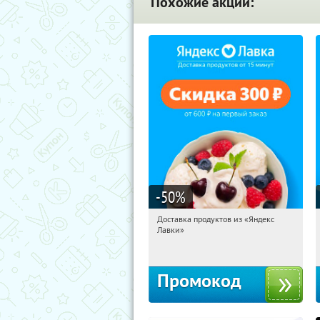
Похожие акции:
-50
%
Доставка продуктов из «Яндекс
10:23:40
Получили:
6
Лавки»
Россия
Промокод