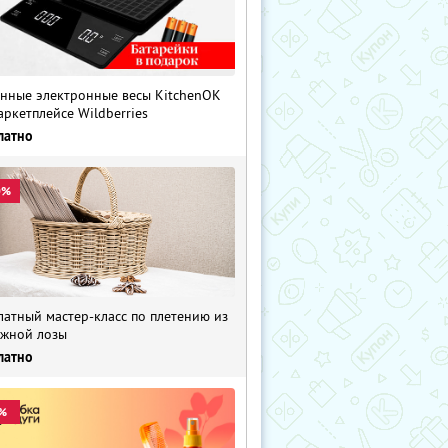
нные электронные весы KitchenOK
аркетплейсе Wildberries
латно
0%
латный мастер-класс по плетению из
жной лозы
латно
%