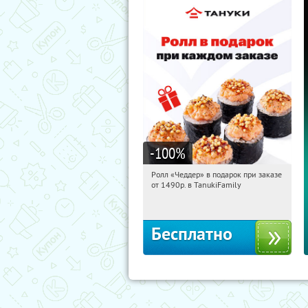
-100
%
Ролл «Чеддер» в подарок при заказе
10:23:40
Получили:
108
от 1490р. в TanukiFamily
Россия
Бесплатно