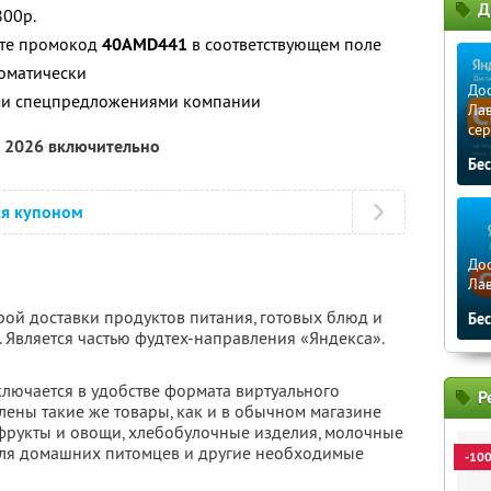
Д
800р.
ите промокод
40AMD441
в соответствующем поле
томатически
Дос
ими спецпредложениями компании
Лав
сер
а 2026 включительно
Бе
ся купоном
Дос
Ла
рой доставки продуктов питания, готовых блюд и
Бе
 Является частью фудтех-направления «Яндекса».
ключается в удобстве формата виртуального
Р
влены такие же товары, как и в обычном магазине
 фрукты и овощи, хлебобулочные изделия, молочные
для домашних питомцев и другие необходимые
-10