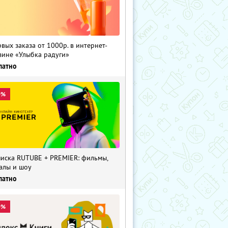
рвых заказа от 1000р. в интернет-
зине «Улыбка радуги»
латно
0%
иска RUTUBE + PREMIER: фильмы,
алы и шоу
латно
0%