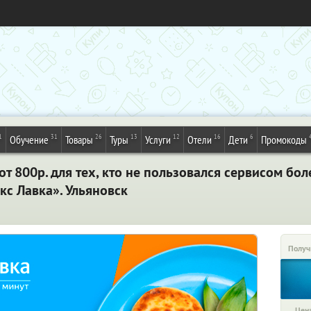
1
31
26
13
12
16
6
Обучение
Товары
Туры
Услуги
Отели
Дети
Промокоды
от 800р. для тех, кто не пользовался сервисом бол
кс Лавка». Ульяновск
Получ
Цена