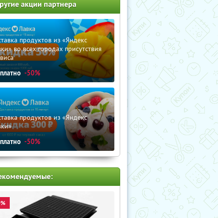
ругие акции партнера
тавка продуктов из «Яндекс
ки» во всех городах присутствия
виса
сплатно
-50%
тавка продуктов из «Яндекс
вки»
сплатно
-50%
екомендуемые:
0%