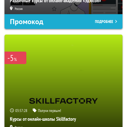
Различные курсы от онлайн-академии «Эдюсон»
Россия
Промокод
ПОДРОБНЕЕ
-5
%
03:57:27
Получи первым!
Курсы от онлайн-школы Skillfactory