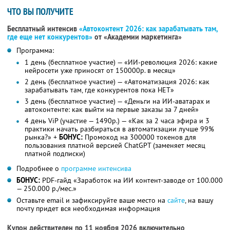
ЧТО ВЫ ПОЛУЧИТЕ
Бесплатный интенсив
«Автоконтент 2026: как зарабатывать там,
где еще нет конкурентов»
от «Академии маркетинга»
Программа:
1 день (бесплатное участие) — «ИИ-революция 2026: какие
нейросети уже приносят от 150000р. в месяц»
2 день (бесплатное участие) — «Автоматизация 2026: как
зарабатывать там, где конкурентов пока НЕТ»
3 день (бесплатное участие) — «Деньги на ИИ-аватарах и
автоконтенте: как выйти на первые заказы за 7 дней»
4 день ViP (участие — 1490р.) — «Как за 2 часа эфира и 3
практики начать разбираться в автоматизации лучше 99%
рынка?» +
БОНУС:
Промокод на 300000 токенов для
пользования платной версией ChatGPT (заменяет месяц
платной подписки)
Подробнее о
программе интенсива
БОНУС:
PDF-гайд «Заработок на ИИ контент-заводе от 100.000
— 250.000 р./мес.»
Оставьте email и зафиксируйте ваше место на
сайте
, на вашу
почту придет вся необходимая информация
Купон действителен по 11 ноября 2026 включительно