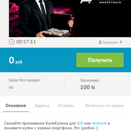
4
:
:
Получили:
0
руб.
Цена без скидки:
Экономия:
∞
100
%
Основное
Адреса
Отзывы
Вопросы по акции
Скачайте приложение КупиКупона для
IOS
или
Android
и
покажите купон с экрана смартфона. Это удобно :)