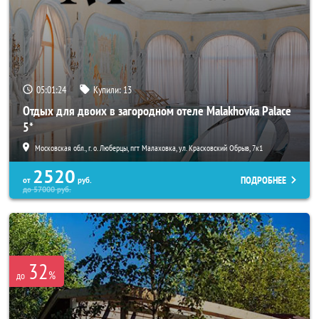
05:01:23
Купили:
13
Отдых для двоих в загородном отеле Malakhovka Palace
5*
Московская обл., г. о. Люберцы, пгт Малаховка, ул. Красковский Обрыв, 7к1
2520
ПОДРОБНЕЕ
от
руб.
до
57000
руб.
32
%
до