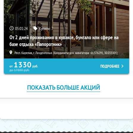
05:01:23
Купили:
7
От 2 дней проживания в куваксе, бунгало или сфере на
базе отдыха «Папоротник»
Респ. Карелия, г. Лахденпохья (Координаты для навигатора: 61.576291, 30.033301)
1330
ПОДРОБНЕЕ
от
руб.
до
17880
руб.
ПОКАЗАТЬ БОЛЬШЕ АКЦИЙ