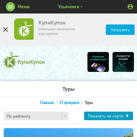
Меню
Ульяновск
КупиКупон
Мобильное приложение
Загрузить
ещё удобнее
Туры
Главная
23 февраля
Туры
Показать на карте
По рейтингу