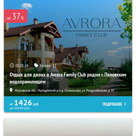
37
%
до
05:01:23
Купили:
12
Отдых для двоих в Avrora Family Club рядом с Пяловским
водохранилищем
Московская обл., Мытищинский р-н, д. Степаньково, ул. Рождественская, д. 25
1426
ПОДРОБНЕЕ
от
руб.
до
60600
руб.