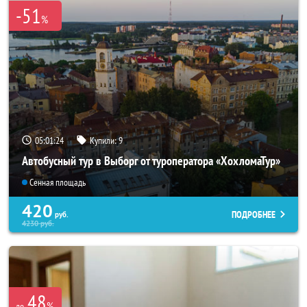
-51
%
05:01:23
Купили:
9
Автобусный тур в Выборг от туроператора «ХохломаТур»
Сенная площадь
420
ПОДРОБНЕЕ
руб.
4230
руб.
48
%
до