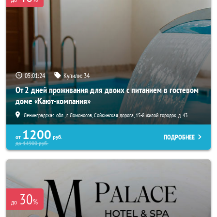
05:01:23
Купили:
34
От 2 дней проживания для двоих с питанием в гостевом
доме «Кают-компания»
Ленинградская обл., г. Ломоносов, Сойкинская дорога, 15-й жилой городок, д. 43
1200
ПОДРОБНЕЕ
от
руб.
до
14900
руб.
30
%
до