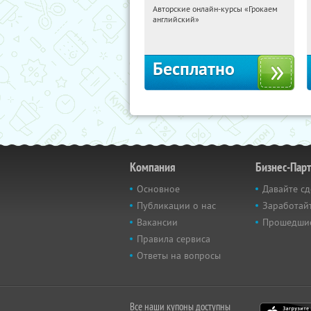
Авторские онлайн-курсы «Грокаем
00:01:59
Получили:
4
английский»
Россия
Бесплатно
Компания
Бизнес-Пар
Основное
Давайте сд
Публикации о нас
Заработайт
Вакансии
Прошедши
Правила сервиса
Ответы на вопросы
Все наши купоны доступны