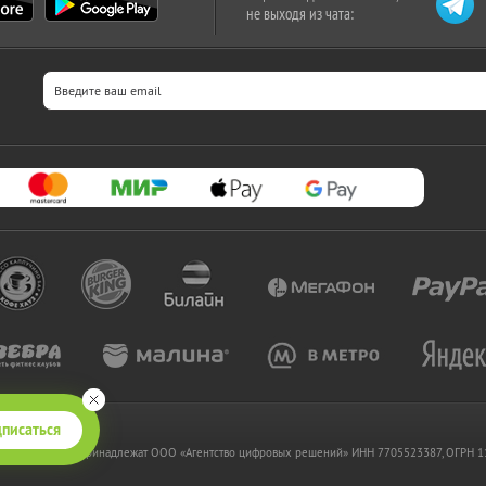
не выходя из чата:
писаться
 www.kupikupon.ru принадлежат OOO «Агентство цифровых решений» ИНН 7705523387, ОГРН