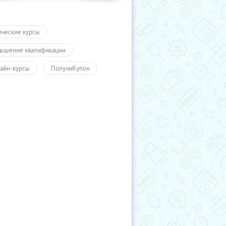
рческие курсы
ышение квалификации
айн-курсы
ПолучиКупон
чение
Обучение