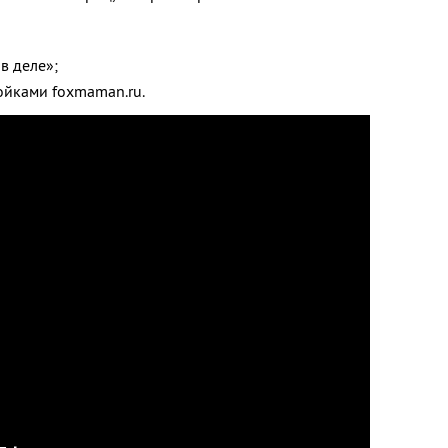
в деле»;
ойками foxmaman.ru.