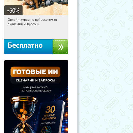
-60
%
Онлайн-курсы по нейросетям от
00:01:59
Получили:
6
академии «Эдюсон»
Москва
Бесплатно