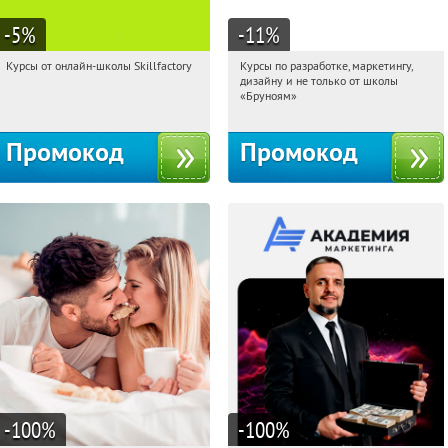
-5
%
-11
%
Курсы от онлайн-школы Skillfactory
Курсы по разработке, маркетингу,
00:01:59
Получи первым!
00:01:59
Получи первым!
дизайну и не только от школы
Россия
Россия
«Бруноям»
Промокод
Промокод
-100
%
-100
%