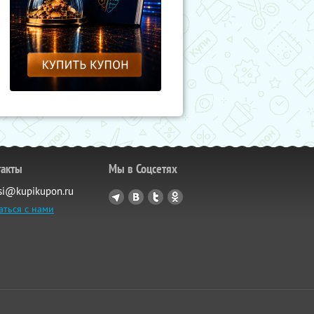
такты
Мы в Соцсетях
si@kupikupon.ru
аться с нами