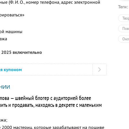
ые (Ф. И. О., номер телефона, адрес электронной
Теги:
рироваться»
Тво
Пов
ной машины
тажа
Онл
Обу
а 2025 включительно
ся купоном
НИИ
лова — швейный блогер с аудиторией более
ть и продавать, находясь в декрете с маленьким
ажа;
е 2000 мастериц, которые зарабатывают на пошиве