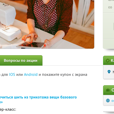
∞
Вопросы по акции
К
а для
IOS
или
Android
и покажите купон с экрана
О
учиться шить из трикотажа вещи базового
o
м»
ер-класс: