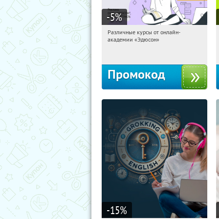
-5
%
Различные курсы от онлайн-
00:01:59
Получили:
2
академии «Эдюсон»
Россия
Промокод
-15
%