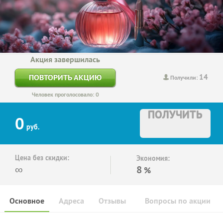
Акция завершилась
14
ПОВТОРИТЬ АКЦИЮ
Получили:
Человек проголосовало: 0
ПОЛУЧИТЬ
0
руб.
Цена без скидки:
Экономия:
∞
8
%
Основное
Адреса
Отзывы
Вопросы по акции