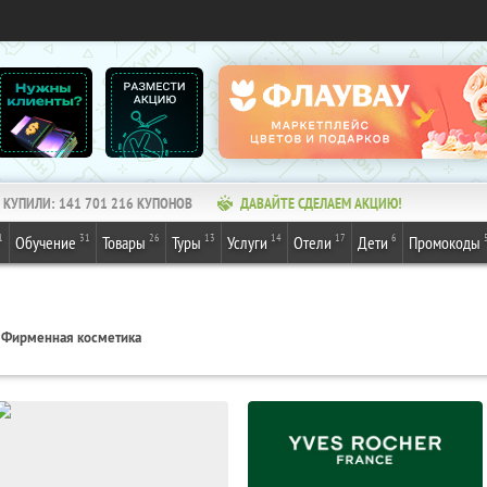
КУПИЛИ:
141 701 218
КУПОНОВ
ДАВАЙТЕ СДЕЛАЕМ АКЦИЮ!
1
31
26
13
14
17
6
Обучение
Товары
Туры
Услуги
Отели
Дети
Промокоды
Фирменная косметика