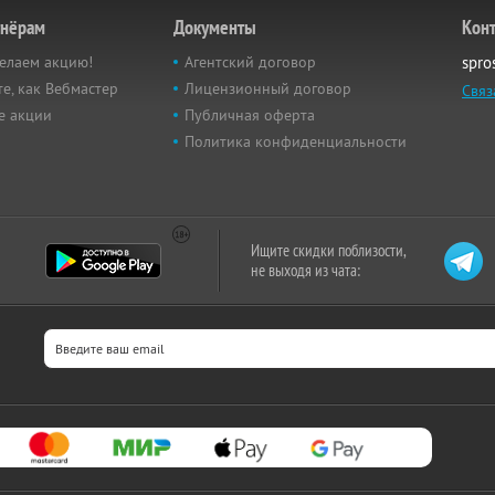
тнёрам
Документы
Кон
елаем акцию!
Агентский договор
spro
е, как Вебмастер
Лицензионный договор
Связ
е акции
Публичная оферта
Политика конфиденциальности
Ищите скидки поблизости,
не выходя из чата: