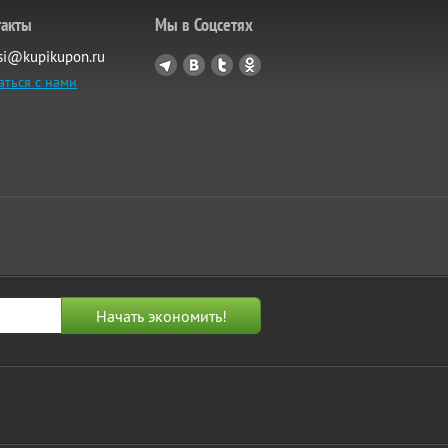
такты
Мы в Соцсетях
si@kupikupon.ru
аться с нами