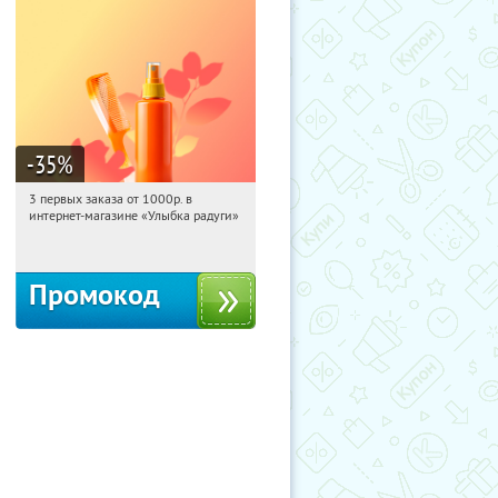
-35
%
3 первых заказа от 1000р. в
08:38:08
Получили:
12
интернет-магазине «Улыбка радуги»
Россия
Промокод