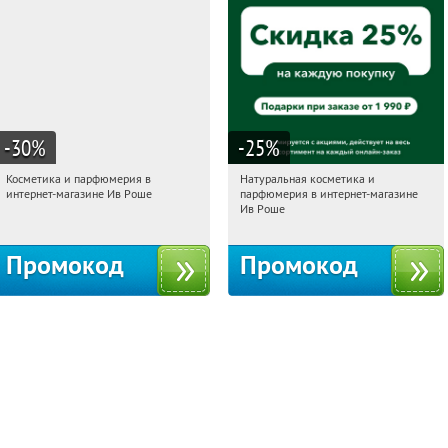
-30
%
-25
%
Косметика и парфюмерия в
Натуральная косметика и
08:38:08
Получили:
2
08:38:08
Получили:
1
интернет-магазине Ив Роше
парфюмерия в интернет-магазине
Россия
Россия
Ив Роше
Промокод
Промокод