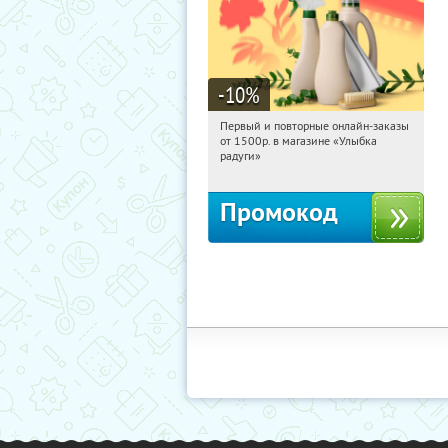
-10
%
Первый и повторные онлайн-заказы
08:38:08
Получили:
1
от 1500р. в магазине «Улыбка
Россия
радуги»
Промокод