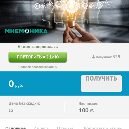
Акция завершилась
329
ПОВТОРИТЬ АКЦИЮ
Получили:
Человек проголосовало: 0
ПОЛУЧИТЬ
0
руб.
Цена без скидки:
Экономия:
∞
100
%
Основное
Адреса
Отзывы
Вопросы по акции