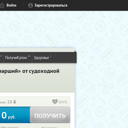
Войти
Зарегистрироваться
49
84
1
ПолучиКупон
Здоровье
риарший» от судоходной
20
(157)
или:
0
ПОЛУЧИТЬ
руб.
 без скидки: