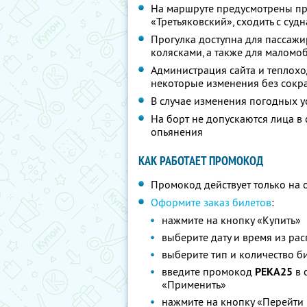
На маршруте предусмотрены пр
«Третьяковский», сходить с судн
Прогулка доступна для пассажи
колясками, а также для малом
Администрация сайта и теплохо
некоторые изменения без сокра
В случае изменения погодных у
На борт не допускаются лица в
опьянения
КАК РАБОТАЕТ ПРОМОКОД
Промокод действует только на 
Оформите заказ билетов
:
нажмите на кнопку «Купить»
выберите дату и время из ра
выберите тип и количество б
введите промокод
РЕКА25
в 
«Применить»
нажмите на кнопку «Перейти 