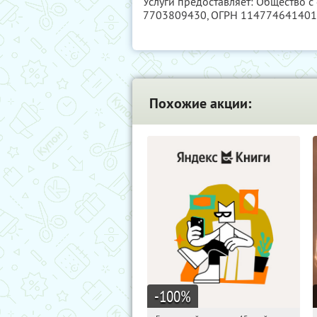
Услуги предоставляет: Общество 
7703809430
, ОГРН 11477464140
Похожие акции:
-100
%