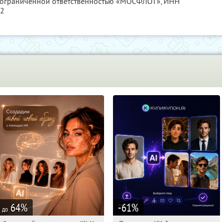
с ограниченной ответственностью «МОСФЛОТ»,
ИНН
12
64
%
-61
%
до