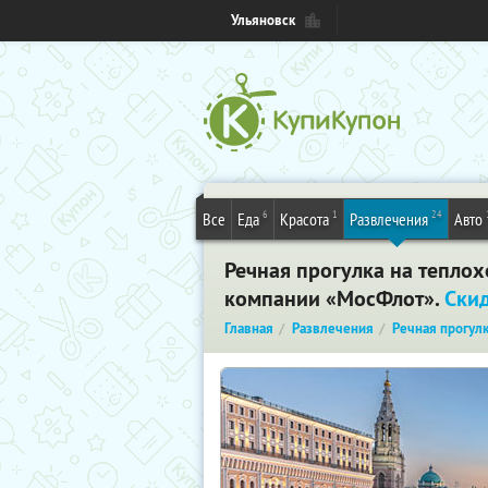
Ульяновск
6
1
24
Все
Еда
Красота
Развлечения
Авто
Речная прогулка на тепло
компании «МосФлот».
Ски
Главная
Развлечения
Речная прогул