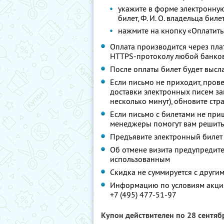
укажите в форме электронную
билет,
Ф. И. О.
владельца биле
нажмите на кнопку «Оплатить
Оплата производится через п
HTTPS-протоколу любой банко
После оплаты билет будет высл
Если письмо не приходит, пров
доставки электронных писем за
несколько минут), обновите стр
Если письмо с билетами не при
менеджеры помогут вам решить
Предъявите электронный билет
Об отмене визита предупредите 
использованным
Скидка не суммируется с друг
Информацию по условиям акции
+7 (495) 477-51-97
Купон действителен по 28 сентя