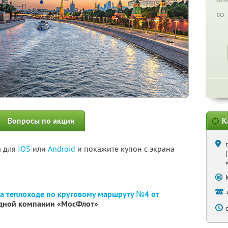
∞
Вопросы по акции
К
а для
IOS
или
Android
и покажите купон с экрана
на теплоходе по круговому маршруту №4 от
дной компании «МосФлот»