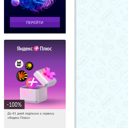
-100
%
До 45 дней подписки к сервису
02:04:37
Получили:
19
«Яндекс Плюс»
Россия