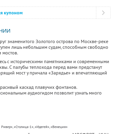
ся купоном
НИИ
руг знаменитого Золотого острова по Москве-реке
оступен лишь небольшим судам, способным свободно
 мостов.
есь с историческими памятниками и современными
ы. С палубы теплохода перед вами предстанут
арящий мост у причала «Зарядье» и впечатляющий
красивый каскад плавучих фонтанов.
сиональным аудиогидом позволит узнать много
Ривер», «Столица-1», «Идегей», «Венеция»