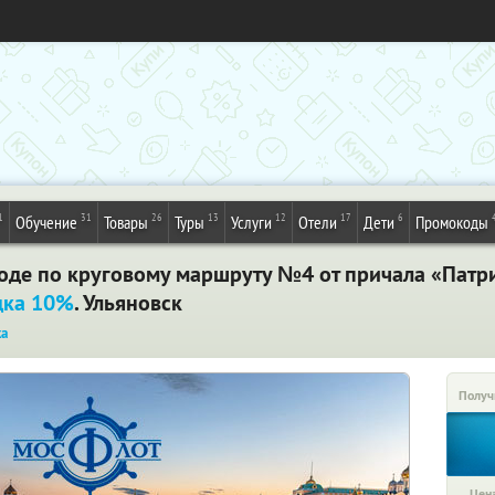
1
31
26
13
12
17
6
Обучение
Товары
Туры
Услуги
Отели
Дети
Промокоды
ходе по круговому маршруту №4 от причала «Пат
дка 10%
. Ульяновск
ка
Получ
Цена