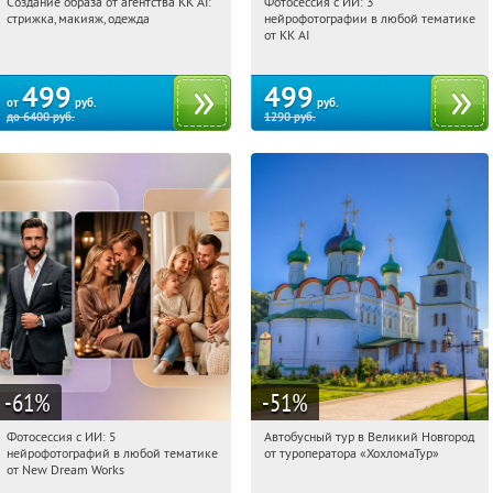
Создание образа от агентства KK AI:
Фотосессия с ИИ: 3
02:04:37
Купили:
64
02:04:37
Купили:
81
стрижка, макияж, одежда
нейрофотографии в любой тематике
Россия
Россия
от KK AI
499
499
от
руб.
руб.
до
6400
руб.
1290
руб.
-61
%
-51
%
Фотосессия с ИИ: 5
Автобусный тур в Великий Новгород
02:04:37
Купили:
9
02:04:37
Купили:
2
нейрофотографий в любой тематике
от туроператора «ХохломаТур»
Сенная площадь
Россия
от New Dream Works