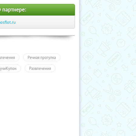
 партнере:
osflot.ru
влечения
Речная прогулка
учиКупон
Развлечения