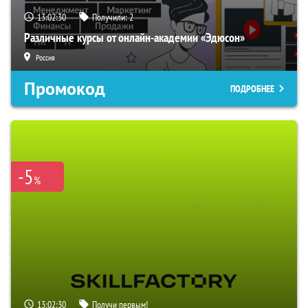
13:02:29
Получили:
2
Различные курсы от онлайн-академии «Эдюсон»
Россия
Промокод
ПОДРОБНЕЕ
-5
%
13:02:29
Получи первым!