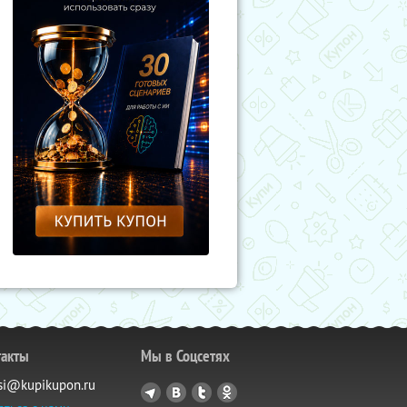
такты
Мы в Соцсетях
si@kupikupon.ru