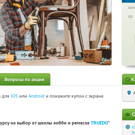
Цена
∞
Вопросы по акции
К
а для
IOS
или
Android
и покажите купон с экрана
О
урсу на выбор от школы хобби и ремесла
TRUEDO
*
t
t