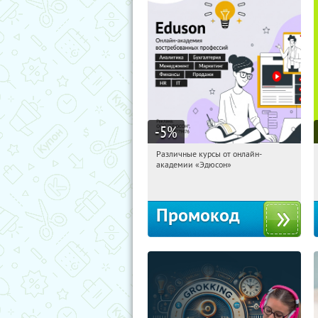
-5
%
Различные курсы от онлайн-
00:52:20
Получили:
2
академии «Эдюсон»
Россия
Промокод