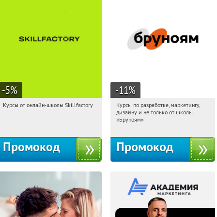
-5
%
-11
%
Курсы от онлайн-школы Skillfactory
Курсы по разработке, маркетингу,
00:52:20
Получи первым!
00:52:20
Получи первым!
дизайну и не только от школы
Россия
Россия
«Бруноям»
Промокод
Промокод