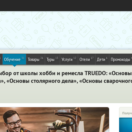
1
31
26
13
12
17
6
Обучение
Товары
Туры
Услуги
Отели
Дети
Промокоды
выбор от школы хобби и ремесла TRUEDO: «Основы
», «Основы столярного дела», «Основы сварочног
Получ