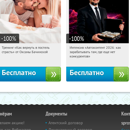
-100
%
-100
%
Тренинг «Как вернуть в постель
Интенсив «Автоконтент 2026: как
00:52:20
Получили:
16
00:52:20
Получили:
4
страсть» от Оксаны Бачинской
зарабатывать там, где еще нет
Россия
Россия
конкурентов»
Бесплатно
Бесплатно
тнёрам
Документы
Кон
елаем акцию!
Агентский договор
spro
е, как Вебмастер
Лицензионный договор