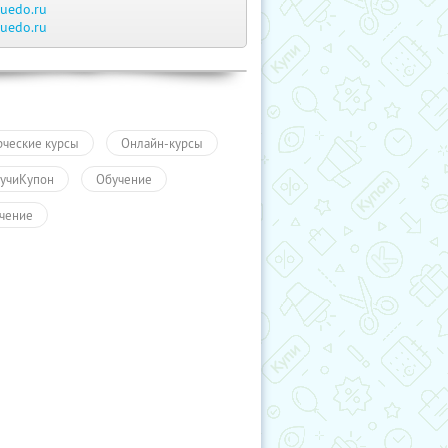
ruedo.ru
ruedo.ru
рческие курсы
Онлайн-курсы
учиКупон
Обучение
чение