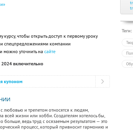
t
ии»
t
Теги:
 курсу, чтобы открыть доступ к первому уроку
Тво
ими спецпредложениями компании
и можно уточнить на
сайте
Пол
я 2024 включительно
Обу
ся купоном
НИИ
с любовью и трепетом относятся к людям,
а всей жизни или хобби. Создателям хотелось бы,
 больше, ведь труд с осязаемым результатом — это
ворческий процесс, который привносит гармонию и