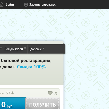
Войти
Зарегистрироваться
49
84
1
ПолучиКупон
Здоровье
 бытовой реставрации»,
о дела».
Скидка 100%
.
57
(3)
или:
0
ПОЛУЧИТЬ
руб.