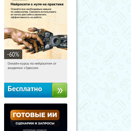
-60
%
Онлайн-курсы по нейросетям от
00:52:20
Получили:
6
академии «Эдюсон»
Москва
Бесплатно