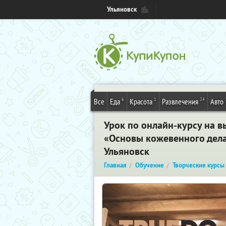
Ульяновск
6
1
24
Все
Еда
Красота
Развлечения
Авто
Урок по онлайн-курсу на 
«Основы кожевенного дела
Ульяновск
Главная
Обучение
Творческие курсы