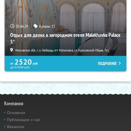
05:46:27
Купили:
13
Отдых для двоих в загородном отеле Malakhovka Palace
5*
Московская обл., г. о. Люберцы, пгт Малаховка, ул. Красковский Обрыв, 7к1
2520
ПОДРОБНЕЕ
от
руб.
до
57000
руб.
Компания
Основное
Публикации о нас
Вакансии