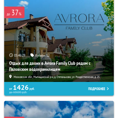
37
%
до
05:46:27
Купили:
12
Отдых для двоих в Avrora Family Club рядом с
Пяловским водохранилищем
Московская обл., Мытищинский р-н, д. Степаньково, ул. Рождественская, д. 25
1426
ПОДРОБНЕЕ
от
руб.
до
60600
руб.