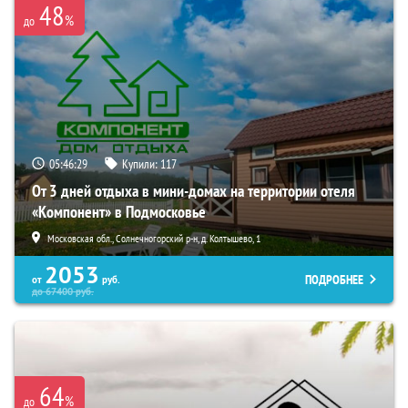
48
%
до
05:46:27
Купили:
117
От 3 дней отдыха в мини-домах на территории отеля
«Компонент» в Подмосковье
Московская обл., Солнечногорский р-н, д. Колтышево, 1
2053
ПОДРОБНЕЕ
от
руб.
до
67400
руб.
64
%
до