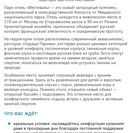
Парк-отель «Фестиваль» — это новый загородный комплекс,
расположенный в непосредственной близости от Мещерского
национального парка. Отель находится в живописном месте, в
170 км от Москвы по Егорьевскому шоссе и 90 км от Рязани.
Архитектурный ансамбль гармонично объединяет русский
колорит, французскую элегантность и скандинавскую простоту.
На территории отеля расположены современный аквакомплекс,
ресторан «Сердце Парижа», коттеджи разных ценовых категорий
и уровней комфорта, гостиничные корпуса, теннисные корты,
финская сауна и настоящая русская баня из сруба. Гости смогут
замечательно провести время на свежем воздухе, заняться
спортом, покататься на велосипеде или устроить пикник на
природе.
Особенное место занимает огромный аквапарк с яркими
аттракционами. Здесь есть развлечения для детей и взрослых:
головокружительные спуски с горок, увлекательные игры и
весёлые конкурсы. Помимо этого, открылся новый объект —
открытый бассейн с подогревом. Это отличное место для
комфортного семейного отдыха, встреч с друзьями и активных
занятий спортом.
Что вас ждёт:
идеальные условия: наслаждайтесь комфортным купанием
даже в прохладные дни благодаря постоянной поддержке