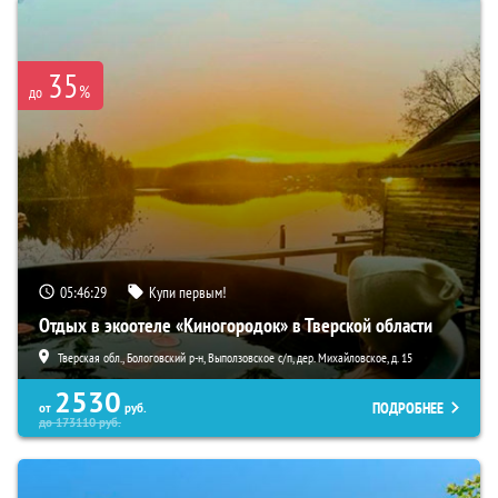
35
%
до
05:46:27
Купи первым!
Отдых в экоотеле «Киногородок» в Тверской области
Тверская обл., Бологовский р-н, Выползовское с/п, дер. Михайловское, д. 15
2530
ПОДРОБНЕЕ
от
руб.
до
173110
руб.