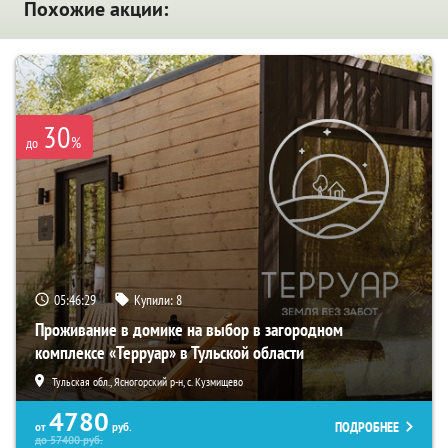
Похожие акции:
30
%
до
05:46:27
Купили:
8
Проживание в домике на выбор в загородном
комплексе «Терруар» в Тульской области
Тульская обл., Ясногорский р-н, с. Кузмищево
4780
ПОДРОБНЕЕ
от
руб.
до
57400
руб.