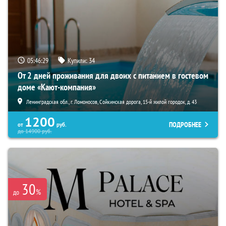
05:46:27
Купили:
34
От 2 дней проживания для двоих с питанием в гостевом
доме «Кают-компания»
Ленинградская обл., г. Ломоносов, Сойкинская дорога, 15-й жилой городок, д. 43
1200
ПОДРОБНЕЕ
от
руб.
до
14900
руб.
30
%
до