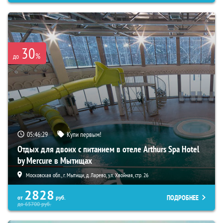
30
%
до
05:46:27
Купи первым!
Отдых для двоих с питанием в отеле Arthurs Spa Hotel
by Mercure в Мытищах
Московская обл., г. Мытищи, д. Ларево, ул. Хвойная, стр. 26
2828
ПОДРОБНЕЕ
от
руб.
до
65700
руб.