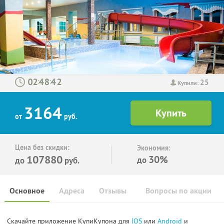
25
:
:
Купили:
3164
от
руб.
Цена без скидки:
Экономия:
107880
30%
до
до
руб.
Основное
Адреса
Отзывы
Вопросы по акции
Скачайте приложение КупиКупона для
IOS
или
Android
и