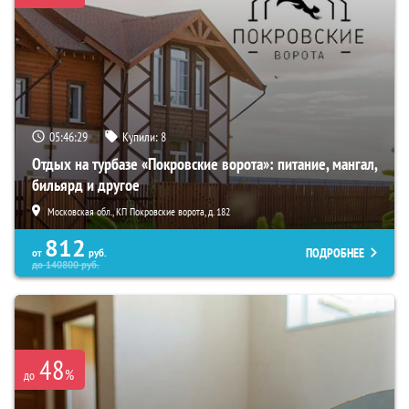
05:46:27
Купили:
8
Отдых на турбазе «Покровские ворота»: питание, мангал,
бильярд и другое
Московская обл., КП Покровские ворота, д. 182
812
ПОДРОБНЕЕ
от
руб.
до
140800
руб.
48
%
до